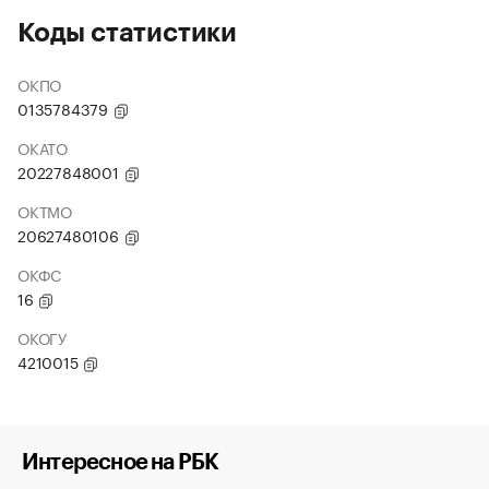
Коды статистики
ОКПО
0135784379
ОКАТО
20227848001
ОКТМО
20627480106
ОКФС
16
ОКОГУ
4210015
Интересное на РБК