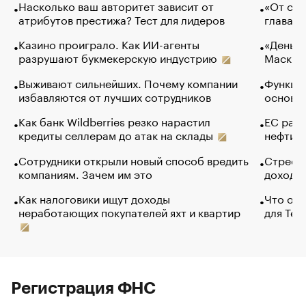
Насколько ваш авторитет зависит от
«От спо
атрибутов престижа? Тест для лидеров
глава к
Казино проиграло. Как ИИ-агенты
«Деньги
разрушают букмекерскую индустрию
Маск в 
Выживают сильнейших. Почему компании
Функции
избавляются от лучших сотрудников
основ э
Как банк Wildberries резко нарастил
ЕС раз
кредиты селлерам до атак на склады
нефти —
Сотрудники открыли новый способ вредить
Стресс 
компаниям. Зачем им это
доходов
Как налоговики ищут доходы
Что обв
неработающих покупателей яхт и квартир
для Tel
Регистрация ФНС