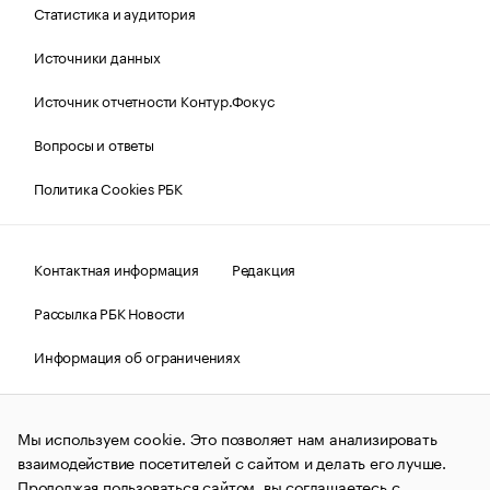
Статистика и аудитория
Источники данных
Источник отчетности Контур.Фокус
Вопросы и ответы
Политика Cookies РБК
Контактная информация
Редакция
Рассылка РБК Новости
Информация об ограничениях
Правовая информация
О соблюдении авторских прав
Мы используем cookie. Это позволяет нам анализировать
© АО «РОСБИЗНЕСКОНСАЛТИНГ»,
1995–2026.
Сообщения
и материалы информационного агентства «РБК»
взаимодействие посетителей с сайтом и делать его лучше.
(зарегистрировано Федеральной службой по надзору в сфере
Продолжая пользоваться сайтом, вы соглашаетесь с