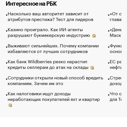
Интересное на РБК
Насколько ваш авторитет зависит от
«От спо
атрибутов престижа? Тест для лидеров
глава к
Казино проиграло. Как ИИ-агенты
«Деньги
разрушают букмекерскую индустрию
Маск в 
Выживают сильнейших. Почему компании
Функции
избавляются от лучших сотрудников
основ э
Как банк Wildberries резко нарастил
ЕС раз
кредиты селлерам до атак на склады
нефти —
Сотрудники открыли новый способ вредить
Стресс 
компаниям. Зачем им это
доходов
Как налоговики ищут доходы
Что обв
неработающих покупателей яхт и квартир
для Tel