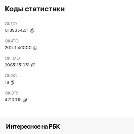
Коды статистики
ОКПО
0139354271
ОКАТО
20251551000
ОКТМО
20651151051
ОКФС
16
ОКОГУ
4210015
Интересное на РБК