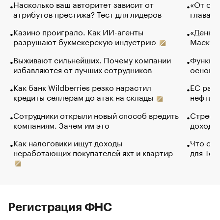
Насколько ваш авторитет зависит от
«От спо
атрибутов престижа? Тест для лидеров
глава к
Казино проиграло. Как ИИ-агенты
«Деньги
разрушают букмекерскую индустрию
Маск в 
Выживают сильнейших. Почему компании
Функции
избавляются от лучших сотрудников
основ э
Как банк Wildberries резко нарастил
ЕС раз
кредиты селлерам до атак на склады
нефти —
Сотрудники открыли новый способ вредить
Стресс 
компаниям. Зачем им это
доходов
Как налоговики ищут доходы
Что обв
неработающих покупателей яхт и квартир
для Tel
Регистрация ФНС