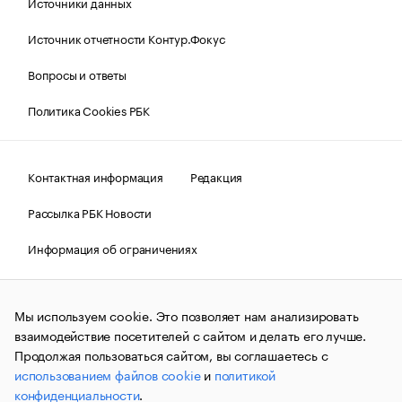
Источники данных
Источник отчетности Контур.Фокус
Вопросы и ответы
Политика Cookies РБК
Контактная информация
Редакция
Рассылка РБК Новости
Информация об ограничениях
Правовая информация
О соблюдении авторских прав
Мы используем cookie. Это позволяет нам анализировать
© АО «РОСБИЗНЕСКОНСАЛТИНГ»,
1995–2026.
Сообщения
и материалы информационного агентства «РБК»
взаимодействие посетителей с сайтом и делать его лучше.
(зарегистрировано Федеральной службой по надзору в сфере
Продолжая пользоваться сайтом, вы соглашаетесь с
связи, информационных технологий и массовых
использованием файлов cookie
и
политикой
коммуникаций (Роскомнадзор) 09.12.2015 за номером ИА
№ФС77-63848) сопровождаются пометкой «РБК». Отдельные
конфиденциальности
.