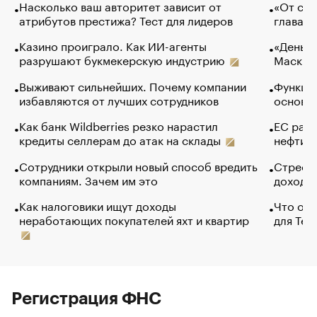
Насколько ваш авторитет зависит от
«От спо
атрибутов престижа? Тест для лидеров
глава к
Казино проиграло. Как ИИ-агенты
«Деньги
разрушают букмекерскую индустрию
Маск в 
Выживают сильнейших. Почему компании
Функции
избавляются от лучших сотрудников
основ э
Как банк Wildberries резко нарастил
ЕС раз
кредиты селлерам до атак на склады
нефти —
Сотрудники открыли новый способ вредить
Стресс 
компаниям. Зачем им это
доходов
Как налоговики ищут доходы
Что обв
неработающих покупателей яхт и квартир
для Tel
Регистрация ФНС