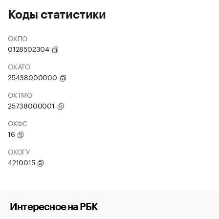
Коды статистики
ОКПО
0128502304
ОКАТО
25438000000
ОКТМО
25738000001
ОКФС
16
ОКОГУ
4210015
Интересное на РБК