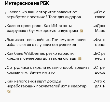
Интересное на РБК
Насколько ваш авторитет зависит от
«От спо
атрибутов престижа? Тест для лидеров
глава к
Казино проиграло. Как ИИ-агенты
«Деньги
разрушают букмекерскую индустрию
Маск в 
Выживают сильнейших. Почему компании
Функции
избавляются от лучших сотрудников
основ э
Как банк Wildberries резко нарастил
ЕС раз
кредиты селлерам до атак на склады
нефти —
Сотрудники открыли новый способ вредить
Стресс 
компаниям. Зачем им это
доходов
Как налоговики ищут доходы
Что обв
неработающих покупателей яхт и квартир
для Tel