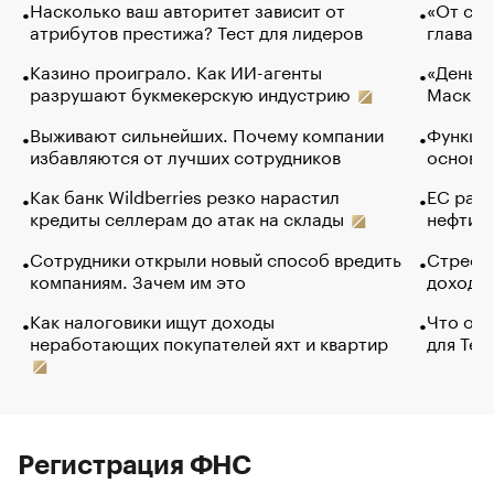
Насколько ваш авторитет зависит от
«От спо
атрибутов престижа? Тест для лидеров
глава к
Казино проиграло. Как ИИ-агенты
«Деньги
разрушают букмекерскую индустрию
Маск в 
Выживают сильнейших. Почему компании
Функции
избавляются от лучших сотрудников
основ э
Как банк Wildberries резко нарастил
ЕС раз
кредиты селлерам до атак на склады
нефти —
Сотрудники открыли новый способ вредить
Стресс 
компаниям. Зачем им это
доходов
Как налоговики ищут доходы
Что обв
неработающих покупателей яхт и квартир
для Tel
Регистрация ФНС