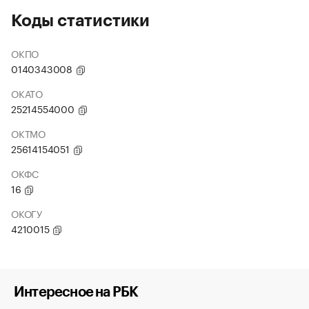
Коды статистики
ОКПО
0140343008
ОКАТО
25214554000
ОКТМО
25614154051
ОКФС
16
ОКОГУ
4210015
Интересное на РБК