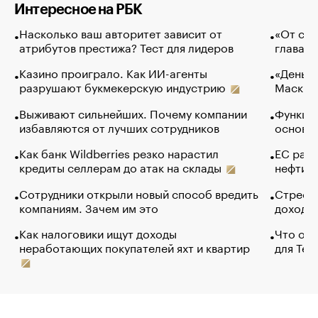
Интересное на РБК
Насколько ваш авторитет зависит от
«От спо
атрибутов престижа? Тест для лидеров
глава к
Казино проиграло. Как ИИ-агенты
«Деньги
разрушают букмекерскую индустрию
Маск в 
Выживают сильнейших. Почему компании
Функции
избавляются от лучших сотрудников
основ э
Как банк Wildberries резко нарастил
ЕС раз
кредиты селлерам до атак на склады
нефти —
Сотрудники открыли новый способ вредить
Стресс 
компаниям. Зачем им это
доходов
Как налоговики ищут доходы
Что обв
неработающих покупателей яхт и квартир
для Tel