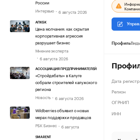
России
Информац
Компания
Интервью
6 августа 2026
АПКБК
Управ
Цена молчания: как скрытая
корпоративная агрессия
разрушает бизнес
Профиль
Виды
Мнение эксперта
6 августа 2026
Профи
АССОЦИАЦИЯ ПРЕДПРИНИМАТЕЛЕЙ
«Стройдебаты» в Калуге
Дата регистр
собрали строителей калужского
региона
Регион
Новость
6 августа 2026
ОГРНИП
Wildberries объявил о новых
ИНН
мерах поддержки продавцов
РБК Бизнес
6 августа
SMARENT