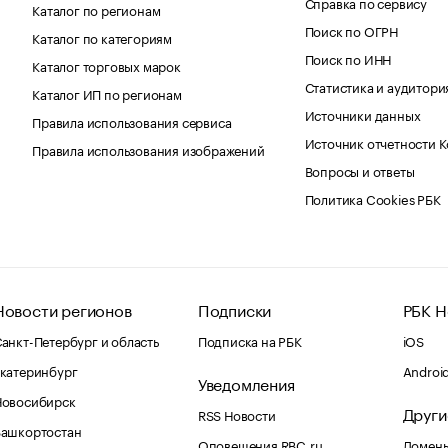
Справка по сервису
Каталог по регионам
Поиск по ОГРН
Каталог по категориям
Поиск по ИНН
Каталог торговых марок
Статистика и аудитори
Каталог ИП по регионам
Источники данных
Правила использования сервиса
Источник отчетности 
Правила использования изображений
Вопросы и ответы
Политика Cookies РБК
Новости регионов
Подписки
РБК Н
анкт-Петербург и область
Подписка на РБК
iOS
катеринбург
Androi
Уведомления
Новосибирск
Други
RSS Новости
Башкортостан
Оповещения RBC.ru
Домены