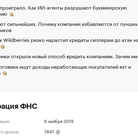
 проиграло. Как ИИ-агенты разрушают букмекерскую
рию
ют сильнейших. Почему компании избавляются от лучших
ников
к Wildberries резко нарастил кредиты селлерам до атак н
ики открыли новый способ вредить компаниям. Зачем им
оговики ищут доходы неработающих покупателей яхт и
р
рация ФНС
ации
6 ноября 2019
го органа
7847