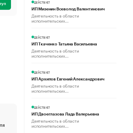
ДЕЙСТВУЕТ
туп
ИП Мизенин Всеволод Валентинович
Деятельность в области
исполнительских...
ДЕЙСТВУЕТ
ИП Ткаченко Татьяна Васильевна
Деятельность в области
исполнительских...
ДЕЙСТВУЕТ
ИП Архипов Евгений Александрович
Деятельность в области
исполнительских...
ДЕЙСТВУЕТ
ИП Двоеглазова Лада Валерьевна
Деятельность в области
ля
«От спорта тело стареет иначе». Как живет глава ко
исполнительских...
создавшей GTA