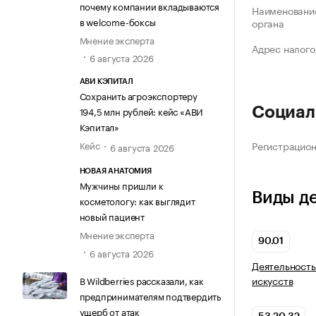
почему компании вкладываются
Наименование
в welcome-боксы
органа
Мнение эксперта
Адрес налого
6 августа 2026
АВИ КЭПИТАЛ
Сохранить агроэкспортеру
194,5 млн рублей: кейс «АВИ
Социал
Кэпитал»
Кейс
Регистрацио
6 августа 2026
НОВАЯ АНАТОМИЯ
Мужчины пришли к
Виды д
косметологу: как выглядит
новый пациент
Мнение эксперта
90.01
6 августа 2026
Деятельность
искусств
В Wildberries рассказали, как
предпринимателям подтвердить
ущерб от атак