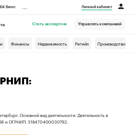
...
БК Вино
Личный кабинет
Стать экспертом
Управлять компанией
кте
азета
жи
Финансы
Недвижимость
Ретейл
Производство
ГРНИП:
етербург. Основной вид деятельности: Деятельность в
368 и ОГРНИП: 318470400030792.