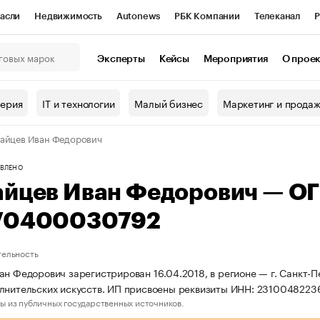
асли
Недвижимость
Autonews
РБК Компании
Телеканал
Р
К Курсы
РБК Life
Тренды
Визионеры
Национальные проекты
Эксперты
Кейсы
Мероприятия
О прое
онный клуб
Исследования
Кредитные рейтинги
Франшизы
Г
терия
IT и технологии
Малый бизнес
Маркетинг и прода
Проверка контрагентов
Политика
Экономика
Бизнес
айцев Иван Федорович
ы
ВЛЕНО
айцев Иван Федорович — О
70400030792
тельность
ан Федорович зарегистрирован 16.04.2018, в регионе — г. Санкт-П
лнительских искусств. ИП присвоены реквизиты ИНН: 231004822
ы из публичных государственных источников.