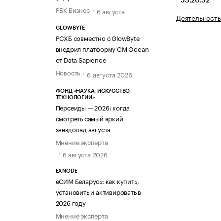
53.20.32
РБК Бизнес
6 августа
Деятельность
GLOWBYTE
РСХБ совместно с GlowByte
внедрил платформу CM Ocean
от Data Sapience
Новость
6 августа 2026
ФОНД «НАУКА. ИСКУССТВО.
ТЕХНОЛОГИИ»
Персеиды — 2026: когда
смотреть самый яркий
звездопад августа
Мнение эксперта
6 августа 2026
EXNODE
еСИМ Беларусь: как купить,
установить и активировать в
2026 году
Мнение эксперта