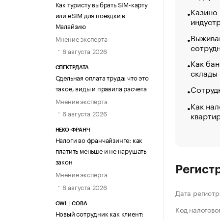
Как туристу выбрать SIM-карту
Казино
или eSIM для поездки в
индуст
Малайзию
Выжива
Мнение эксперта
сотруд
6 августа 2026
Как бан
СПЕКТРДАТА
склады
Сдельная оплата труда: что это
Сотрудн
такое, виды и правила расчета
Мнение эксперта
Как нал
6 августа 2026
кварти
НЕКО-ФРАНЧ
Налоги во франчайзинге: как
платить меньше и не нарушать
закон
Регист
Мнение эксперта
6 августа 2026
Дата регистр
OWL | СОВА
Код налогово
Новый сотрудник как клиент: