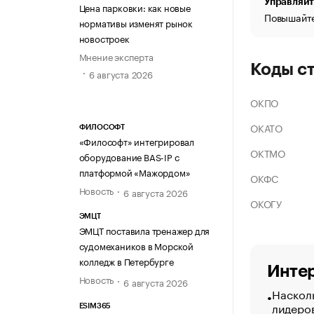
Управляйт
Цена парковки: как новые
Повышайте
нормативы изменят рынок
новостроек
Мнение эксперта
Коды с
6 августа 2026
ОКПО
ОКАТО
ФИЛОСОФТ
«Философт» интегрировал
ОКТМО
оборудование BAS-IP с
платформой «Мажордом»
ОКФС
Новость
6 августа 2026
ОКОГУ
ЭМЦТ
ЭМЦТ поставила тренажер для
судомехаников в Морской
колледж в Петербурге
Интер
Новость
6 августа 2026
Насколь
лидеро
ESIM365