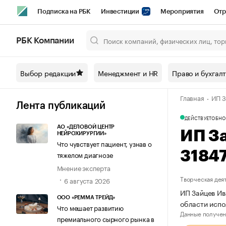
Подписка на РБК
Инвестиции
Мероприятия
Отр
Спорт
Школа управления РБК
РБК Образование
РБ
РБК Компании
Город
Стиль
Крипто
РБК Бизнес-среда
Дискусси
Выбор редакции
Менеджмент и HR
Право и бухгал
Спецпроекты СПб
Конференции СПб
Спецпроекты
Главная
ИП З
Технологии и медиа
Финансы
Рынок наличной валют
Лента публикаций
ДЕЙСТВУЕТ
ОБНО
АО «ДЕЛОВОЙ ЦЕНТР
ИП З
НЕЙРОХИРУРГИИ»
Что чувствует пациент, узнав о
3184
тяжелом диагнозе
Мнение эксперта
Творческая дея
6 августа 2026
ИП Зайцев Ив
ООО «РЕММА ТРЕЙД»
области испо
Что мешает развитию
Данные получен
премиального сырного рынка в