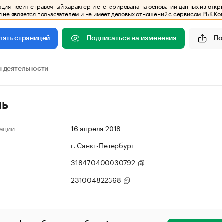
ия носит справочный характер и сгенерирована на основании данных из откр
 не является пользователем и не имеет деловых отношений с сервисом РБК Ко
Подписаться на изменения
По
лять страницей
 деятельности
ль
ации
16 апреля 2018
г. Санкт-Петербург
318470400030792
231004822368