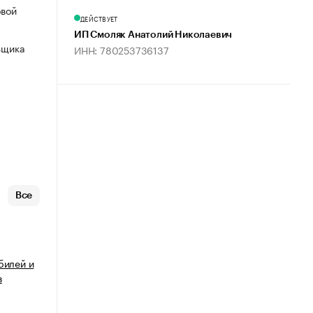
овой
ДЕЙСТВУЕТ
ИП Смоляк Анатолий Николаевич
ьщика
ИНН: 780253736137
Все
билей и
в