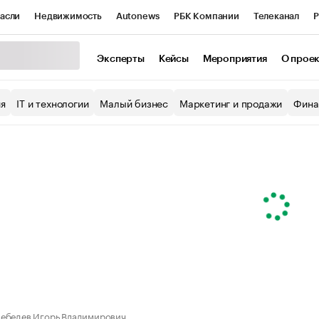
асли
Недвижимость
Autonews
РБК Компании
Телеканал
Р
К Курсы
РБК Life
Тренды
Визионеры
Национальные проекты
Эксперты
Кейсы
Мероприятия
О прое
уб
Исследования
Кредитные рейтинги
Франшизы
Газета
ия
IT и технологии
Малый бизнес
Маркетинг и продажи
Фина
Проверка контрагентов
Политика
Экономика
Бизнес
ы
ебедев Игорь Владимирович