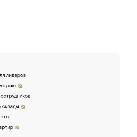
для лидеров
«От спор
дустрию
«Деньги 
 сотрудников
Функции 
на склады
 это
вартир