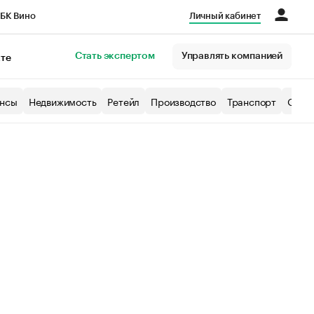
БК Вино
Личный кабинет
Город
Стать экспертом
Управлять компанией
кте
нсы
Недвижимость
Ретейл
Производство
Транспорт
Образ