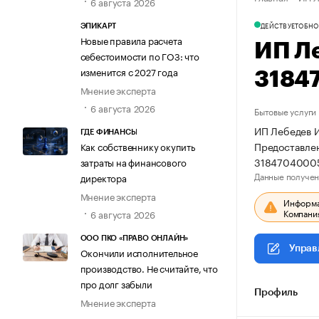
6 августа 2026
ДЕЙСТВУЕТ
ОБНО
ЭПИКАРТ
Новые правила расчета
ИП Л
себестоимости по ГОЗ: что
изменится с 2027 года
3184
Мнение эксперта
6 августа 2026
Бытовые услуги
ИП Лебедев И
ГДЕ ФИНАНСЫ
Предоставлен
Как собственнику окупить
3184704000
затраты на финансового
Данные получен
директора
Мнение эксперта
Информац
Компания
6 августа 2026
ООО ПКО «ПРАВО ОНЛАЙН»
Управ
Окончили исполнительное
производство. Не считайте, что
про долг забыли
Профиль
Мнение эксперта