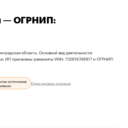
ч — ОГРНИП:
нградская область. Основной вид деятельности:
вки. ИП присвоены реквизиты ИНН: 732816748917 и ОГРНИП:
ытых источников.
Редактировать описание
мпании.