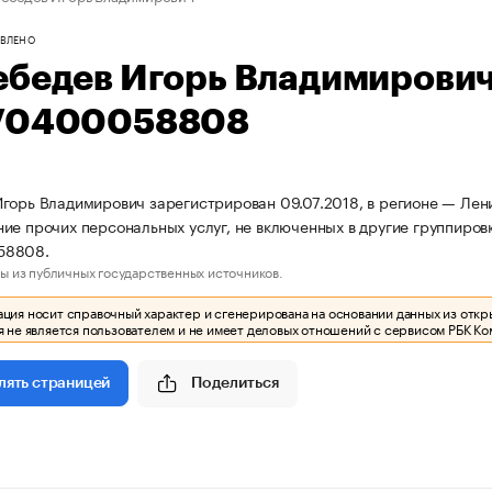
ВЛЕНО
ебедев Игорь Владимирови
70400058808
горь Владимирович зарегистрирован 09.07.2018, в регионе — Лени
ие прочих персональных услуг, не включенных в другие группиро
58808.
ы из публичных государственных источников.
ия носит справочный характер и сгенерирована на основании данных из откр
 не является пользователем и не имеет деловых отношений с сервисом РБК Ко
Поделиться
лять страницей