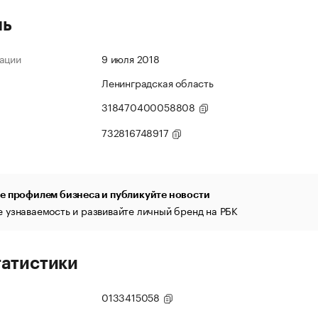
ль
ации
9 июля 2018
Ленинградская область
318470400058808
732816748917
е профилем бизнеса и публикуйте новости
 узнаваемость и развивайте личный бренд на РБК
татистики
0133415058