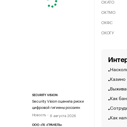
ОКАТО
ОКТМО
ОКФС
ОКОГУ
Интер
Насколь
Казино
Выжива
SECURITY VISION
Как бан
Security Vision оценила риски
Сотрудн
цифровой гигиены россиян
Новость
6 августа 2026
Как нал
ООО «ГК «ГРАНЕЛЬ»