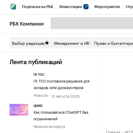
Подписка на РБК
Инвестиции
Мероприятия
Отр
Спорт
Школа управления РБК
РБК Образование
РБ
РБК Компании
Стиль
Крипто
РБК Бизнес-среда
Дискуссионный кл
Выбор редакции
Менеджмент и HR
Право и бухгалтер
Спецпроекты СПб
Конференции СПб
Спецпроекты
Технологии и медиа
Финансы
Рынок наличной валют
Лента публикаций
ГК ТСС
ГК ТСС поставила решения для
складов сети дискаунтеров
Новость
6 августа 2026
ЦНИС
Как пользоваться ChatGPT без
ограничений
Мнение эксперта
Главная
ИП Л