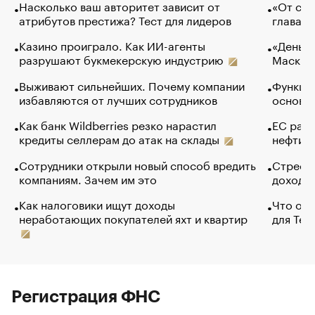
Насколько ваш авторитет зависит от
«От спо
атрибутов престижа? Тест для лидеров
глава к
Казино проиграло. Как ИИ-агенты
«Деньги
разрушают букмекерскую индустрию
Маск в 
Выживают сильнейших. Почему компании
Функции
избавляются от лучших сотрудников
основ э
Как банк Wildberries резко нарастил
ЕС раз
кредиты селлерам до атак на склады
нефти —
Сотрудники открыли новый способ вредить
Стресс 
компаниям. Зачем им это
доходов
Как налоговики ищут доходы
Что обв
неработающих покупателей яхт и квартир
для Tel
Регистрация ФНС