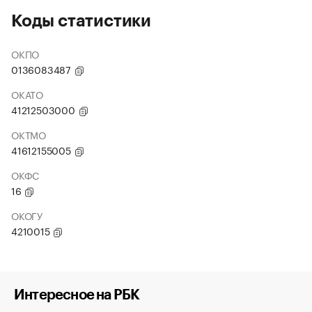
Коды статистики
ОКПО
0136083487
ОКАТО
41212503000
ОКТМО
41612155005
ОКФС
16
ОКОГУ
4210015
Интересное на РБК