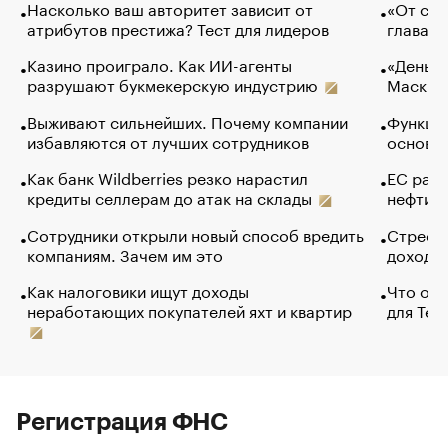
Насколько ваш авторитет зависит от
«От спо
атрибутов престижа? Тест для лидеров
глава к
Казино проиграло. Как ИИ-агенты
«Деньги
разрушают букмекерскую индустрию
Маск в 
Выживают сильнейших. Почему компании
Функции
избавляются от лучших сотрудников
основ э
Как банк Wildberries резко нарастил
ЕС раз
кредиты селлерам до атак на склады
нефти —
Сотрудники открыли новый способ вредить
Стресс 
компаниям. Зачем им это
доходов
Как налоговики ищут доходы
Что обв
неработающих покупателей яхт и квартир
для Tel
Регистрация ФНС