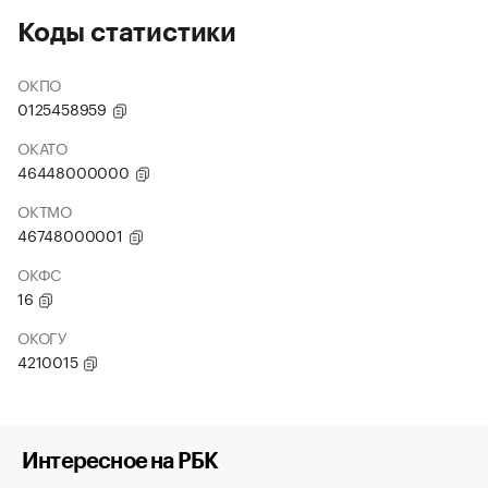
Коды статистики
ОКПО
0125458959
ОКАТО
46448000000
ОКТМО
46748000001
ОКФС
16
ОКОГУ
4210015
Интересное на РБК