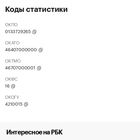
Коды статистики
ОКПО
0133729265
ОКАТО
46407000000
ОКТМО
46707000001
ОКФС
16
ОКОГУ
4210015
Интересное на РБК