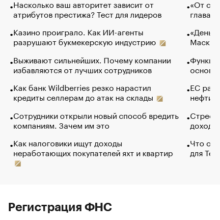
Насколько ваш авторитет зависит от
«От спо
атрибутов престижа? Тест для лидеров
глава к
Казино проиграло. Как ИИ-агенты
«Деньги
разрушают букмекерскую индустрию
Маск в 
Выживают сильнейших. Почему компании
Функции
избавляются от лучших сотрудников
основ э
Как банк Wildberries резко нарастил
ЕС раз
кредиты селлерам до атак на склады
нефти —
Сотрудники открыли новый способ вредить
Стресс 
компаниям. Зачем им это
доходов
Как налоговики ищут доходы
Что обв
неработающих покупателей яхт и квартир
для Tel
Регистрация ФНС