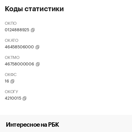
Коды статистики
ОКПО
0124888925
ОКАТО
46458506000
ОКТМО
46758000006
ОКФС
16
ОКОГУ
4210015
Интересное на РБК