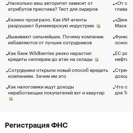
Насколько ваш авторитет зависит от
«От спо
атрибутов престижа? Тест для лидеров
глава к
Казино проиграло. Как ИИ-агенты
«Деньги
разрушают букмекерскую индустрию
Маск в 
Выживают сильнейших. Почему компании
Функции
избавляются от лучших сотрудников
основ э
Как банк Wildberries резко нарастил
ЕС раз
кредиты селлерам до атак на склады
нефти —
Сотрудники открыли новый способ вредить
Стресс 
компаниям. Зачем им это
доходов
Как налоговики ищут доходы
Что обв
неработающих покупателей яхт и квартир
для Tel
Регистрация ФНС