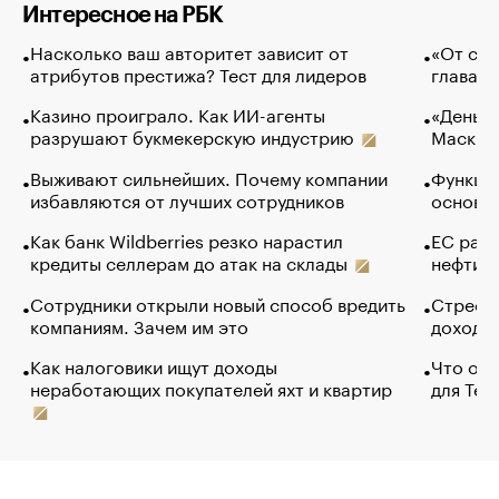
Интересное на РБК
Насколько ваш авторитет зависит от
«От спо
атрибутов престижа? Тест для лидеров
глава к
Казино проиграло. Как ИИ-агенты
«Деньги
разрушают букмекерскую индустрию
Маск в 
Выживают сильнейших. Почему компании
Функции
избавляются от лучших сотрудников
основ э
Как банк Wildberries резко нарастил
ЕС раз
кредиты селлерам до атак на склады
нефти —
Сотрудники открыли новый способ вредить
Стресс 
компаниям. Зачем им это
доходов
Как налоговики ищут доходы
Что обв
неработающих покупателей яхт и квартир
для Tel