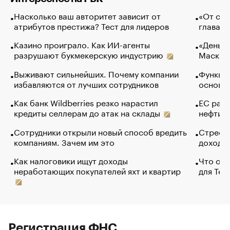
Насколько ваш авторитет зависит от
«От спо
атрибутов престижа? Тест для лидеров
глава к
Казино проиграло. Как ИИ-агенты
«Деньги
разрушают букмекерскую индустрию
Маск в 
Выживают сильнейших. Почему компании
Функции
избавляются от лучших сотрудников
основ э
Как банк Wildberries резко нарастил
ЕС раз
кредиты селлерам до атак на склады
нефти —
Сотрудники открыли новый способ вредить
Стресс 
компаниям. Зачем им это
доходов
Как налоговики ищут доходы
Что обв
неработающих покупателей яхт и квартир
для Tel
Регистрация ФНС