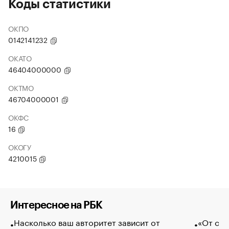
Коды статистики
ОКПО
0142141232
ОКАТО
46404000000
ОКТМО
46704000001
ОКФС
16
ОКОГУ
4210015
Интересное на РБК
Насколько ваш авторитет зависит от
«От спо