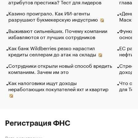
атрибутов престижа? Тест для лидеров
глава к
Казино проиграло. Как ИИ-агенты
«Деньги
разрушают букмекерскую индустрию
Маск в 
Выживают сильнейших. Почему компании
Функции
избавляются от лучших сотрудников
основ э
Как банк Wildberries резко нарастил
ЕС раз
кредиты селлерам до атак на склады
нефти —
Сотрудники открыли новый способ вредить
Стресс 
компаниям. Зачем им это
доходов
Как налоговики ищут доходы
Что обв
неработающих покупателей яхт и квартир
для Tel
Регистрация ФНС
Дата регистрации