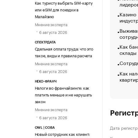
Как туристу выбрать SIM-карту
лидеро
или eSIM для поездки в
Казино
Малайзию
индуст
Мнение эксперта
Выжива
6 августа 2026
сотруд
СПЕКТРДАТА
Как бан
Сдельная оплата труда: что это
склады
такое, виды и правила расчета
Сотрудн
Мнение эксперта
6 августа 2026
Как нал
кварти
НЕКО-ФРАНЧ
Налоги во франчайзинге: как
платить меньше и не нарушать
закон
Мнение эксперта
Регист
6 августа 2026
Дата регистр
OWL | СОВА
Новый сотрудник как клиент: