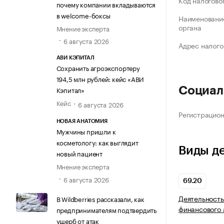
Код налогово
почему компании вкладываются
в welcome-боксы
Наименование
органа
Мнение эксперта
6 августа 2026
Адрес налого
АВИ КЭПИТАЛ
Сохранить агроэкспортеру
194,5 млн рублей: кейс «АВИ
Кэпитал»
Социал
Кейс
6 августа 2026
Регистрацио
НОВАЯ АНАТОМИЯ
Мужчины пришли к
косметологу: как выглядит
Виды д
новый пациент
Мнение эксперта
6 августа 2026
69.20
Деятельность
В Wildberries рассказали, как
финансового 
предпринимателям подтвердить
ущерб от атак