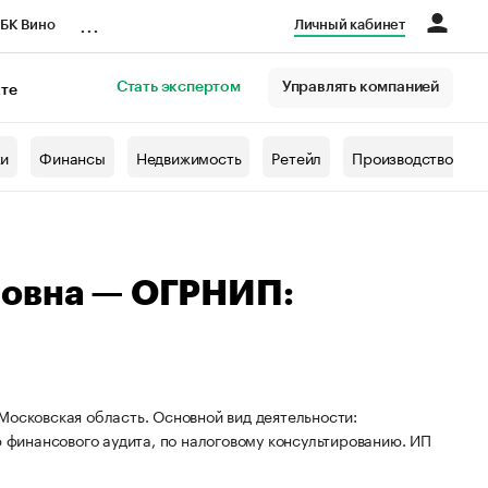
...
БК Вино
Личный кабинет
Стать экспертом
Управлять компанией
кте
азета
жи
Финансы
Недвижимость
Ретейл
Производство
ровна — ОГРНИП:
Московская область. Основной вид деятельности:
ю финансового аудита, по налоговому консультированию. ИП