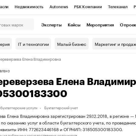
асли
Недвижимость
Autonews
РБК Компании
Телеканал
Р
К Курсы
РБК Life
Тренды
Визионеры
Национальные проекты
Эксперты
Кейсы
Мероприятия
О прое
онный клуб
Исследования
Кредитные рейтинги
Франшизы
Г
терия
IT и технологии
Малый бизнес
Маркетинг и прода
Проверка контрагентов
Политика
Экономика
Бизнес
ереверзева Елена Владимировна
ы
ВЛЕНО
ереверзева Елена Владими
05300183300
бухгалтерские услуги
Бухгалтерский учет
ва Елена Владимировна зарегистрирован 29.12.2018, в регионе — 
 по оказанию услуг в области бухгалтерского учета, по проведени
еквизиты ИНН: 772623446168 и ОГРНИП: 318505300183300.
ы из публичных государственных источников.