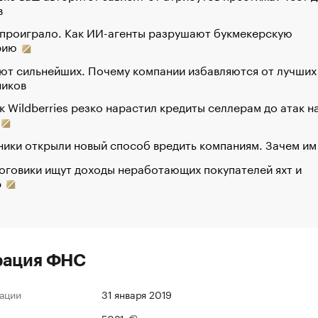
в
 проиграло. Как ИИ-агенты разрушают букмекерскую
рию
ют сильнейших. Почему компании избавляются от лучших
ников
к Wildberries резко нарастил кредиты селлерам до атак н
ики открыли новый способ вредить компаниям. Зачем им
оговики ищут доходы неработающих покупателей яхт и
р
рация ФНС
ации
31 января 2019