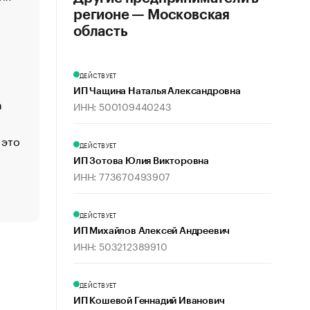
создавшей GTA
регионе — Московская
«Деньги будут не нужны»: что рассказал Маск в инт
область
Economist
Функции менеджмента: пять ключевых основ эффект
ДЕЙСТВУЕТ
управления
ИП Чащина Наталья Александровна
а
ЕС разрешил конфискацию российской нефти — чем
ИНН: 500109440243
Москва
 это
Стресс обеспеченных людей: почему рост доходов 
ДЕЙСТВУЕТ
счастья
ИП Зотова Юлия Викторовна
Что обвинения против Павла Дурова значат для Tele
ИНН: 773670493907
пользователей
ДЕЙСТВУЕТ
ИП Михайлов Алексей Андреевич
ИНН: 503212389910
ДЕЙСТВУЕТ
ИП Кошевой Геннадий Иванович