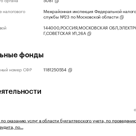
го органа
5081
 налогового
Межрайонная инспекция Федеральной налог
службы №23 по Московской области
вой
144000,РОССИЯ,МОСКОВСКАЯ ОБЛ,ЭЛЕКТР
Г,СОВЕТСКАЯ УЛ,26А
ьные фонды
нный номер СФР
1181250554
еятельности
 по оказанию услуг в области бухгалтерского учета, по проведени
аудита, по…