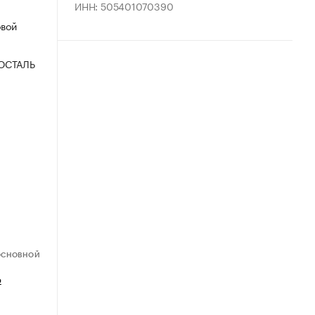
ИНН: 505401070390
овой
ОСТАЛЬ
ОСНОВНОЙ
ю