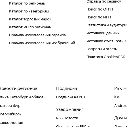
Справка по сервису
Каталог по регионам
Поиск по ОГРН
Каталог по категориям
Поиск по ИНН
Каталог торговых марок
Статистика и аудитори
Каталог ИП по регионам
Источники данных
Правила использования сервиса
Источник отчетности 
Правила использования изображений
Вопросы и ответы
Политика Cookies РБК
Новости регионов
Подписки
РБК Н
анкт-Петербург и область
Подписка на РБК
iOS
катеринбург
Androi
Уведомления
Новосибирск
Други
RSS Новости
Башкортостан
Оповещения RBC.ru
Домены