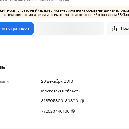
ия носит справочный характер и сгенерирована на основании данных из откр
 не является пользователем и не имеет деловых отношений с сервисом РБК Ко
Под
лять страницей
ль
ации
29 декабря 2018
Московская область
318505300183300
772623446168