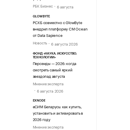
РБК Бизнес
6 августа
GLOWBYTE
РСХБ совместно с GlowByte
внедрил платформу CM Ocean
от Data Sapience
Новость
6 августа 2026
ФОНД «НАУКА. ИСКУССТВО.
ТЕХНОЛОГИИ»
Персеиды — 2026: когда
смотреть самый яркий
звездопад августа
Мнение эксперта
6 августа 2026
EXNODE
еСИМ Беларусь: как купить,
установить и активировать в
2026 году
Мнение эксперта