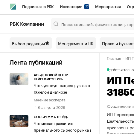
Подписка на РБК
Инвестиции
Мероприятия
Отр
Спорт
Школа управления РБК
РБК Образование
РБ
РБК Компании
Город
Стиль
Крипто
РБК Бизнес-среда
Дискусси
Выбор редакции
Менеджмент и HR
Право и бухгал
Спецпроекты СПб
Конференции СПб
Спецпроекты
Главная
ИП П
Технологии и медиа
Финансы
Рынок наличной валют
Лента публикаций
ДЕЙСТВУЕТ
ОБНО
АО «ДЕЛОВОЙ ЦЕНТР
ИП П
НЕЙРОХИРУРГИИ»
Что чувствует пациент, узнав о
3185
тяжелом диагнозе
Мнение эксперта
Юридические и 
6 августа 2026
ИП Переверзе
ООО «РЕММА ТРЕЙД»
Деятельность
Что мешает развитию
присвоены р
премиального сырного рынка в
Данные получен