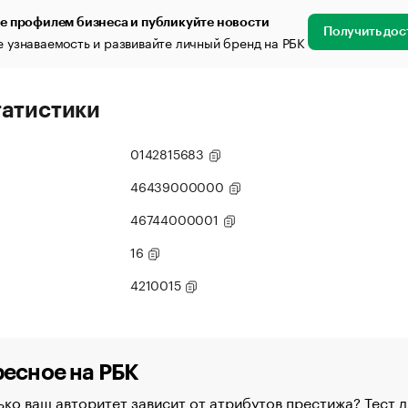
е профилем бизнеса и публикуйте новости
Получить дос
 узнаваемость и развивайте личный бренд на РБК
татистики
0142815683
46439000000
46744000001
16
4210015
есное на РБК
ко ваш авторитет зависит от атрибутов престижа? Тест д