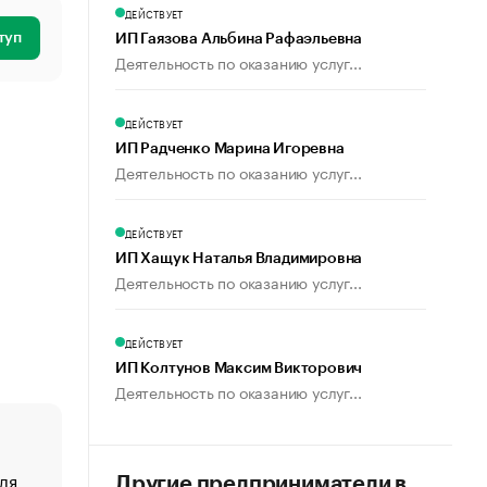
ДЕЙСТВУЕТ
туп
ИП Гаязова Альбина Рафаэльевна
Деятельность по оказанию услуг...
ДЕЙСТВУЕТ
ИП Радченко Марина Игоревна
Деятельность по оказанию услуг...
ДЕЙСТВУЕТ
ИП Хащук Наталья Владимировна
Деятельность по оказанию услуг...
ДЕЙСТВУЕТ
ИП Колтунов Максим Викторович
Деятельность по оказанию услуг...
ля
«От спорта тело стареет иначе». Как живет глава ко
Другие предприниматели в