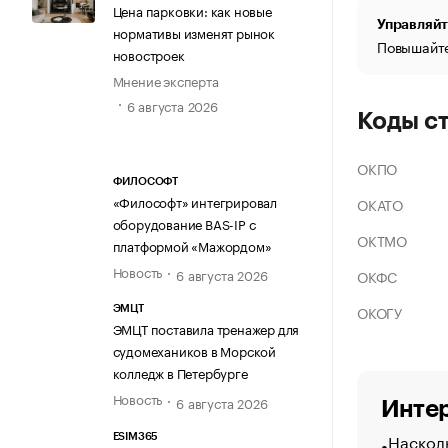
Цена парковки: как новые
Управляйт
нормативы изменят рынок
Повышайте
новостроек
Мнение эксперта
6 августа 2026
Коды с
ОКПО
ФИЛОСОФТ
«Философт» интегрировал
ОКАТО
оборудование BAS-IP с
ОКТМО
платформой «Мажордом»
Новость
6 августа 2026
ОКФС
ОКОГУ
ЭМЦТ
ЭМЦТ поставила тренажер для
судомехаников в Морской
колледж в Петербурге
Новость
6 августа 2026
Интер
Насколь
ESIM365