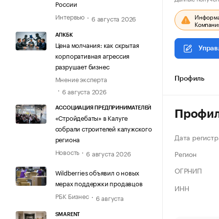
России
Интервью
Информац
6 августа 2026
Компания
АПКБК
Цена молчания: как скрытая
Управ
корпоративная агрессия
разрушает бизнес
Мнение эксперта
Профиль
6 августа 2026
АССОЦИАЦИЯ ПРЕДПРИНИМАТЕЛЕЙ
Профи
«Стройдебаты» в Калуге
собрали строителей калужского
Дата регистр
региона
Новость
Регион
6 августа 2026
ОГРНИП
Wildberries объявил о новых
мерах поддержки продавцов
ИНН
РБК Бизнес
6 августа
SMARENT