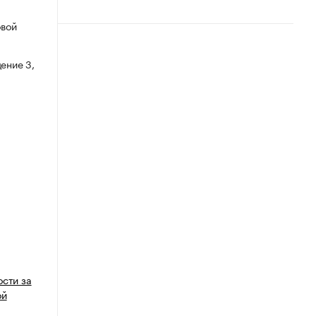
овой
ение 3,
ости за
ой