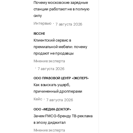
Почему московские зарядные
станции работают не в полную
силу
Интервью
7 августа 2026
RICCHE
Клиентский сервис в
премиальной мебели: почему
продают не продавцы
Мнение эксперта
7 августа 2026
ООО ПРАВОВОЙ ЦЕНТР «ЭКСПЕРТ»
Как взыскать ущерб,
причиненный дропперами
Кейс
7 августа 2026
ООО «МЕДИА-ДОКТОР»
Зачем FMCG-бренду ТВ-реклама
в эпоху диджитал
Мнение эксперта