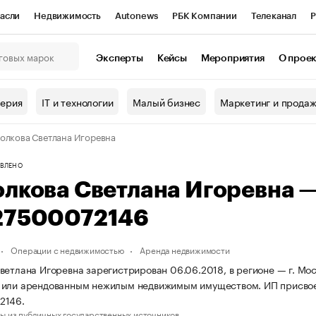
асли
Недвижимость
Autonews
РБК Компании
Телеканал
Р
К Курсы
РБК Life
Тренды
Визионеры
Национальные проекты
Эксперты
Кейсы
Мероприятия
О прое
онный клуб
Исследования
Кредитные рейтинги
Франшизы
Г
терия
IT и технологии
Малый бизнес
Маркетинг и прода
Проверка контрагентов
Политика
Экономика
Бизнес
олкова Светлана Игоревна
ы
ВЛЕНО
олкова Светлана Игоревна 
27500072146
Операции с недвижимостью
Аренда недвижимости
ветлана Игоревна зарегистрирован 06.06.2018, в регионе — г. Мос
 или арендованным нежилым недвижимым имуществом. ИП присво
2146.
ы из публичных государственных источников.