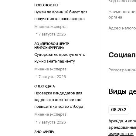
Код налогово
ПОВЕСТОК.НЕТ
Наименование
Нужен ли военный билет для
органа
получения загранпаспорта
Мнение эксперта
Адрес налого
7 августа 2026
АО «ДЕЛОВОЙ ЦЕНТР
НЕЙРОХИРУРГИИ»
Судорожные приступы: что
Социал
нужно знать пациенту
Мнение эксперта
Регистрацио
7 августа 2026
СПЕКТРДАТА
Виды д
Проверка кандидатов для
кадрового агентства: как
повысить качество отбора
68.20.2
Мнение эксперта
Аренда и упр
7 августа 2026
арендованны
имуществом
АНО «АИПР»