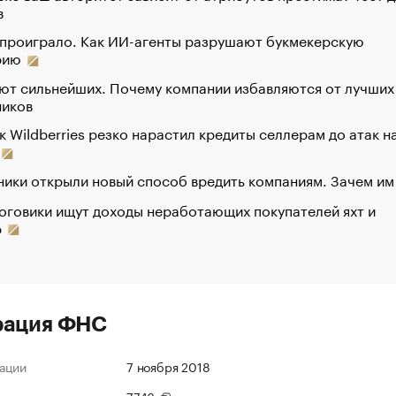
в
 проиграло. Как ИИ-агенты разрушают букмекерскую
рию
ют сильнейших. Почему компании избавляются от лучших
ников
к Wildberries резко нарастил кредиты селлерам до атак н
ики открыли новый способ вредить компаниям. Зачем им
оговики ищут доходы неработающих покупателей яхт и
р
рация ФНС
ации
7 ноября 2018