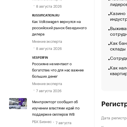
лидеро
8 августа 2026
Казино
RUSSIFICATION.RU
индуст
Как Volkswagen вернулся на
Выжива
российский рынок без единого
сотруд
дилера
Мнение эксперта
Как бан
склады
8 августа 2026
Сотрудн
VESPERFIN
Россияне не мечтают о
Как нал
богатстве: что для нас важнее
кварти
больших денег
Мнение эксперта
7 августа 2026
Минпромторг сообщил об
Регист
изучении властями идей по
поддержке селлеров WB
Дата регистр
РБК Бизнес
7 августа