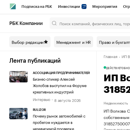
Подписка на РБК
Инвестиции
Мероприятия
Отр
Спорт
Школа управления РБК
РБК Образование
РБ
РБК Компании
Город
Стиль
Крипто
РБК Бизнес-среда
Дискусси
Выбор редакции
Менеджмент и HR
Право и бухгал
Спецпроекты СПб
Конференции СПб
Спецпроекты
Главная
ИП В
Технологии и медиа
Финансы
Рынок наличной валют
Лента публикаций
ДЕЙСТВУЕТ
ОБНО
АССОЦИАЦИЯ ПРЕДПРИНИМАТЕЛЕЙ
ИП В
Бизнес-спикер Алексей
Жолобов выступил на Форуме
3185
креативных индустрий
Интервью
8 августа 2026
Недвижимость
ИП Волкова С
RULIZOR
Почему рынок автомобилей с
собственным
пробегом нуждается в
31852750007
независимой проверке
Данные получен