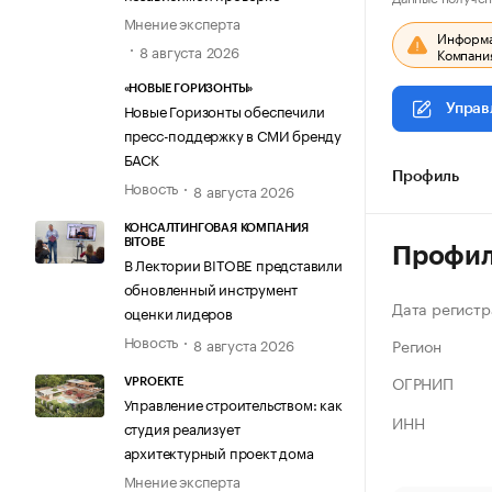
Мнение эксперта
Информац
8 августа 2026
Компания
«НОВЫЕ ГОРИЗОНТЫ»
Новые Горизонты обеспечили
Управ
пресс-поддержку в СМИ бренду
БАСК
Профиль
Новость
8 августа 2026
КОНСАЛТИНГОВАЯ КОМПАНИЯ
BITOBE
Профи
В Лектории BITOBE представили
обновленный инструмент
Дата регистр
оценки лидеров
Новость
Регион
8 августа 2026
ОГРНИП
VPROEKTE
Управление строительством: как
ИНН
студия реализует
архитектурный проект дома
Мнение эксперта