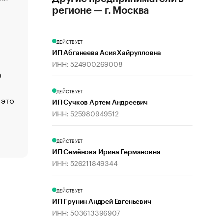
создавшей GTA
регионе — г. Москва
«Деньги будут не нужны»: что рассказал Маск в инт
Economist
ДЕЙСТВУЕТ
Функции менеджмента: пять ключевых основ эффект
ИП Абганеева Асия Хайрулловна
управления
ИНН: 524900269008
а
ЕС разрешил конфискацию российской нефти — чем
Москва
ДЕЙСТВУЕТ
 это
Стресс обеспеченных людей: почему рост доходов 
ИП Сучков Артем Андреевич
счастья
ИНН: 525980949512
Что обвинения против Павла Дурова значат для Tele
пользователей
ДЕЙСТВУЕТ
ИП Семёнова Ирина Германовна
ИНН: 526211849344
ДЕЙСТВУЕТ
ИП Грунин Андрей Евгеньевич
ИНН: 503613396907