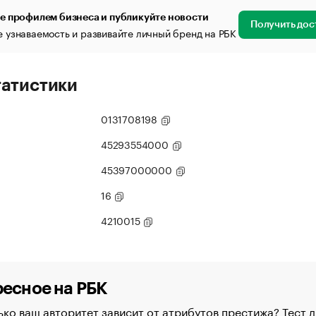
е профилем бизнеса и публикуйте новости
Получить дос
 узнаваемость и развивайте личный бренд на РБК
татистики
0131708198
45293554000
45397000000
16
4210015
есное на РБК
ко ваш авторитет зависит от атрибутов престижа? Тест д