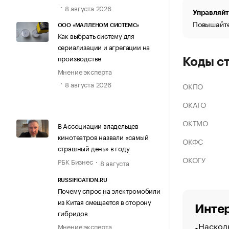
8 августа 2026
Управляйт
Повышайте
ООО «МАЛЛЕНОМ СИСТЕМС»
Как выбрать систему для
сериализации и агрегации на
производстве
Коды с
Мнение эксперта
8 августа 2026
ОКПО
ОКАТО
ОКТМО
В Ассоциации владельцев
кинотеатров назвали «самый
ОКФС
страшный день» в году
ОКОГУ
РБК Бизнес
8 августа
RUSSIFICATION.RU
Почему спрос на электромобили
из Китая смещается в сторону
Интер
гибридов
Насколь
Мнение эксперта