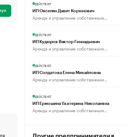
ДЕЙСТВУЕТ
туп
ИП Овсепян Давит Корюнович
Аренда и управление собственным...
ДЕЙСТВУЕТ
ИП Кудюров Виктор Геннадьевич
Аренда и управление собственным...
ДЕЙСТВУЕТ
ИП Солдатова Елена Михайловна
Аренда и управление собственным...
ДЕЙСТВУЕТ
ИП Ермошина Екатерина Николаевна
Аренда и управление собственным...
ля
«От спорта тело стареет иначе». Как живет глава ко
Другие предприниматели в