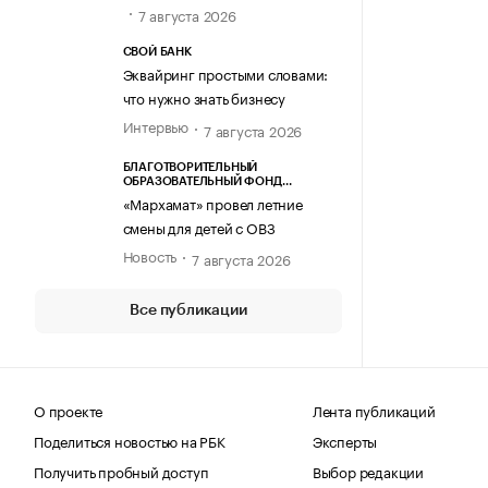
7 августа 2026
СВОЙ БАНК
Эквайринг простыми словами:
что нужно знать бизнесу
Интервью
7 августа 2026
БЛАГОТВОРИТЕЛЬНЫЙ
ОБРАЗОВАТЕЛЬНЫЙ ФОНД
«МАРХАМАТ»
«Мархамат» провел летние
смены для детей с ОВЗ
Новость
7 августа 2026
Все публикации
О проекте
Лента публикаций
Поделиться новостью на РБК
Эксперты
Получить пробный доступ
Выбор редакции