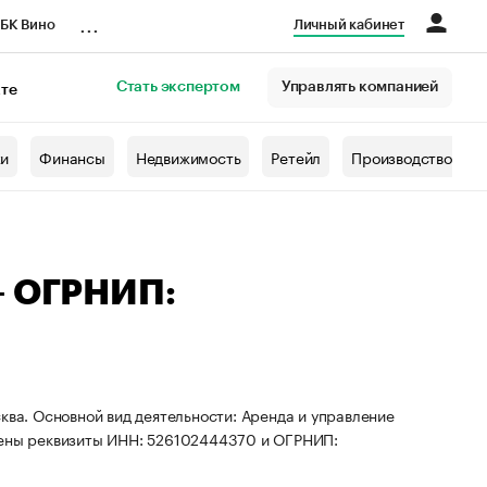
...
БК Вино
Личный кабинет
Стать экспертом
Управлять компанией
кте
азета
жи
Финансы
Недвижимость
Ретейл
Производство
— ОГРНИП:
ква. Основной вид деятельности: Аренда и управление
ены реквизиты ИНН: 526102444370 и ОГРНИП: