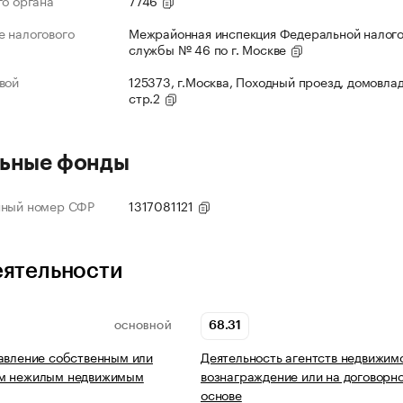
го органа
7746
 налогового
Межрайонная инспекция Федеральной налог
службы № 46 по г. Москве
вой
125373, г.Москва, Походный проезд, домовлад
стр.2
ьные фонды
нный номер СФР
1317081121
еятельности
68.31
ОСНОВНОЙ
авление собственным или
Деятельность агентств недвижим
м нежилым недвижимым
вознаграждение или на договорн
основе