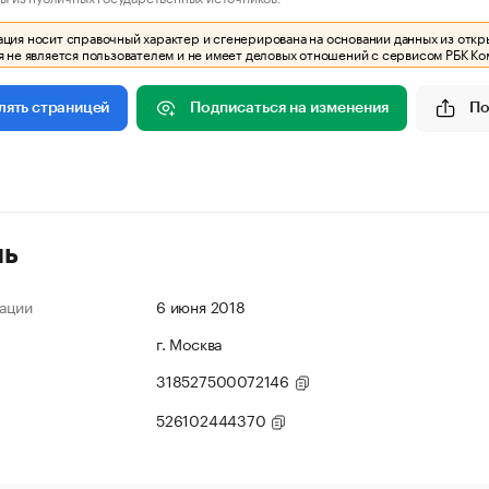
ия носит справочный характер и сгенерирована на основании данных из откр
 не является пользователем и не имеет деловых отношений с сервисом РБК Ко
Подписаться на изменения
По
лять страницей
ль
ации
6 июня 2018
г. Москва
318527500072146
526102444370