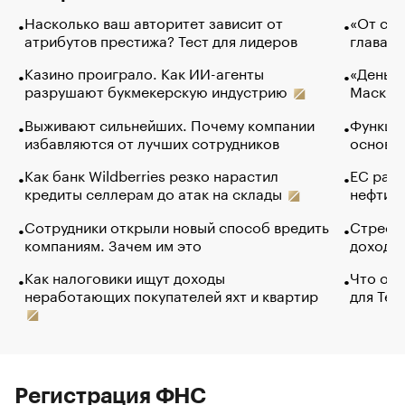
Насколько ваш авторитет зависит от
«От спо
атрибутов престижа? Тест для лидеров
глава к
Казино проиграло. Как ИИ-агенты
«Деньги
разрушают букмекерскую индустрию
Маск в 
Выживают сильнейших. Почему компании
Функции
избавляются от лучших сотрудников
основ э
Как банк Wildberries резко нарастил
ЕС раз
кредиты селлерам до атак на склады
нефти —
Сотрудники открыли новый способ вредить
Стресс 
компаниям. Зачем им это
доходов
Как налоговики ищут доходы
Что обв
неработающих покупателей яхт и квартир
для Tel
Регистрация ФНС