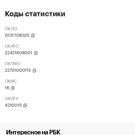
Коды статистики
ОКПО
0131708325
ОКАТО
22421808001
ОКТМО
22721000115
ОКФС
16
ОКОГУ
4210015
Интересное на РБК