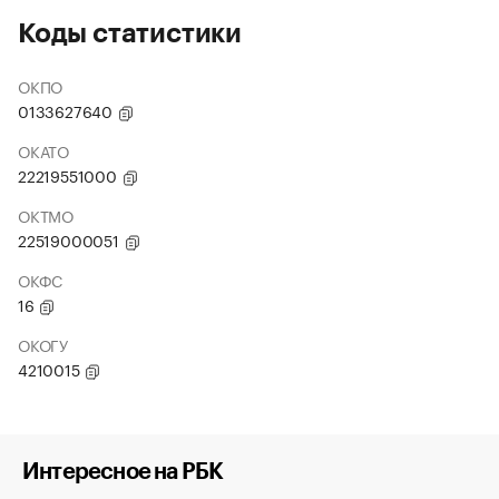
Коды статистики
ОКПО
0133627640
ОКАТО
22219551000
ОКТМО
22519000051
ОКФС
16
ОКОГУ
4210015
Интересное на РБК