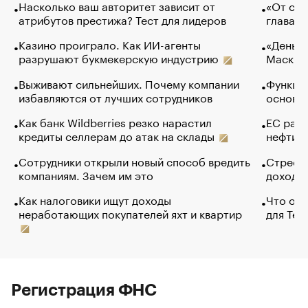
Насколько ваш авторитет зависит от
«От спо
атрибутов престижа? Тест для лидеров
глава к
Казино проиграло. Как ИИ-агенты
«Деньги
разрушают букмекерскую индустрию
Маск в 
Выживают сильнейших. Почему компании
Функции
избавляются от лучших сотрудников
основ э
Как банк Wildberries резко нарастил
ЕС раз
кредиты селлерам до атак на склады
нефти —
Сотрудники открыли новый способ вредить
Стресс 
компаниям. Зачем им это
доходов
Как налоговики ищут доходы
Что обв
неработающих покупателей яхт и квартир
для Tel
Регистрация ФНС