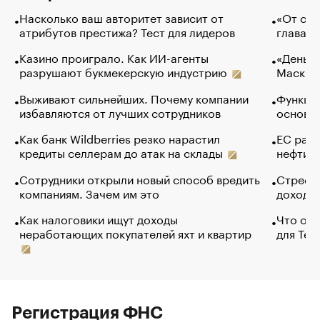
Насколько ваш авторитет зависит от
«От спо
атрибутов престижа? Тест для лидеров
глава к
Казино проиграло. Как ИИ-агенты
«Деньги
разрушают букмекерскую индустрию
Маск в 
Выживают сильнейших. Почему компании
Функции
избавляются от лучших сотрудников
основ э
Как банк Wildberries резко нарастил
ЕС раз
кредиты селлерам до атак на склады
нефти —
Сотрудники открыли новый способ вредить
Стресс 
компаниям. Зачем им это
доходов
Как налоговики ищут доходы
Что обв
неработающих покупателей яхт и квартир
для Tel
Регистрация ФНС