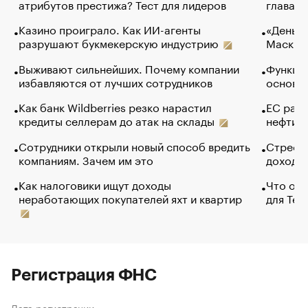
атрибутов престижа? Тест для лидеров
глава к
Казино проиграло. Как ИИ-агенты
«Деньги
разрушают букмекерскую индустрию
Маск в 
Выживают сильнейших. Почему компании
Функции
избавляются от лучших сотрудников
основ э
Как банк Wildberries резко нарастил
ЕС раз
кредиты селлерам до атак на склады
нефти —
Сотрудники открыли новый способ вредить
Стресс 
компаниям. Зачем им это
доходов
Как налоговики ищут доходы
Что обв
неработающих покупателей яхт и квартир
для Tel
Регистрация ФНС
Дата регистрации