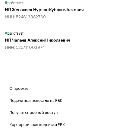
ДЕЙСТВУЕТ
ИП Женалиев Нурлан Кубанычбекович
ИНН: 524613982769
ДЕЙСТВУЕТ
ИП Чапаев Алексей Николаевич
ИНН: 525711003974
О проекте
Поделиться новостью на РБК
Получить пробный доступ
Корпоративная подписка РБК