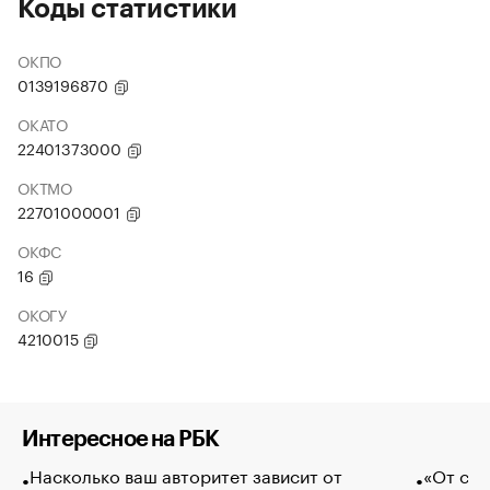
Коды статистики
ОКПО
0139196870
ОКАТО
22401373000
ОКТМО
22701000001
ОКФС
16
ОКОГУ
4210015
Интересное на РБК
Насколько ваш авторитет зависит от
«От спо