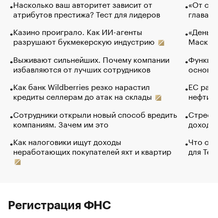
Насколько ваш авторитет зависит от
«От спо
атрибутов престижа? Тест для лидеров
глава к
Казино проиграло. Как ИИ-агенты
«Деньги
разрушают букмекерскую индустрию
Маск в 
Выживают сильнейших. Почему компании
Функции
избавляются от лучших сотрудников
основ э
Как банк Wildberries резко нарастил
ЕС раз
кредиты селлерам до атак на склады
нефти —
Сотрудники открыли новый способ вредить
Стресс 
компаниям. Зачем им это
доходов
Как налоговики ищут доходы
Что обв
неработающих покупателей яхт и квартир
для Tel
Регистрация ФНС