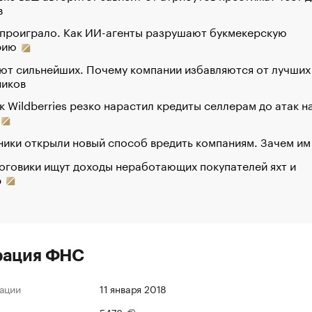
в
 проиграло. Как ИИ-агенты разрушают букмекерскую
рию
ют сильнейших. Почему компании избавляются от лучших
ников
к Wildberries резко нарастил кредиты селлерам до атак н
ики открыли новый способ вредить компаниям. Зачем им
оговики ищут доходы неработающих покупателей яхт и
р
рация ФНС
ации
11 января 2018