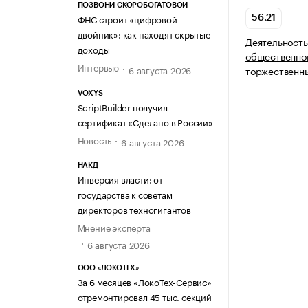
ПОЗВОНИ СКОРОБОГАТОВОЙ
ФНС строит «цифровой
56.21
двойник»: как находят скрытые
Деятельность
доходы
общественног
Интервью
6 августа 2026
торжественн
VOXYS
ScriptBuilder получил
сертификат «Сделано в России»
Новость
6 августа 2026
НАКД
Инверсия власти: от
государства к советам
директоров техногигантов
Мнение эксперта
6 августа 2026
ООО «ЛОКОТЕХ»
За 6 месяцев «ЛокоТех-Сервис»
отремонтировал 45 тыс. секций