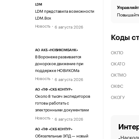
LDM
Управляйт
LDM представила возможности
Повышайте
LDM.Box
Новость
6 августа 2026
Коды с
АО АКБ «НОВИКОМБАНК»
ОКПО
В Воронеже развивается
ОКАТО
донорское движение при
поддержке НОВИКОМа
ОКТМО
Новость
6 августа 2026
ОКФС
АО «ПФ «СКБ КОНТУР»
Около 8 тысяч экспедиторов
ОКОГУ
готовы работать с
электронными документами
Новость
6 августа 2026
Интер
АО «ПФ «СКБ КОНТУР»
Обязательные ЭПД — новый
Насколь