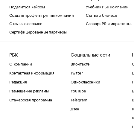
Поделиться кейсом
Учебник РБК Компании
Создать профиль группы компаний
Статьи о бизнесе
Отзывы о сервисе
Словарь PR и маркетинга
Сертифицированные партнеры
РБК
Социальные сети
О компании
ВКонтакте
С
Контактная информация
Twitter
Е
Редакция
Одноклассники
Размещение рекламы
YouTube
Стажерская программа
Telegram
В
Дзен
К