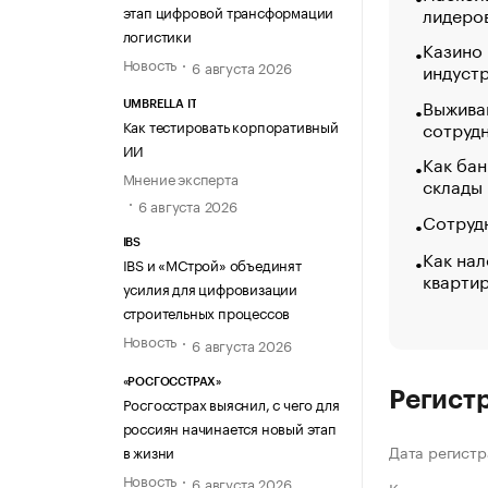
этап цифровой трансформации
лидеро
логистики
Казино
Новость
6 августа 2026
индуст
Выжива
UMBRELLA IT
сотруд
Как тестировать корпоративный
ИИ
Как бан
Мнение эксперта
склады
6 августа 2026
Сотрудн
IBS
Как нал
IBS и «МСтрой» объединят
кварти
усилия для цифровизации
строительных процессов
Новость
6 августа 2026
«РОСГОССТРАХ»
Регист
Росгосстрах выяснил, с чего для
россиян начинается новый этап
Дата регистр
в жизни
Новость
6 августа 2026