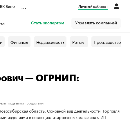
...
БК Вино
Личный кабинет
Стать экспертом
Управлять компанией
кте
азета
жи
Финансы
Недвижимость
Ретейл
Производство
рович — ОГРНИП:
овля пищевыми продуктами
Новосибирская область. Основной вид деятельности: Торговля
ыми изделиями в неспециализированных магазинах. ИП