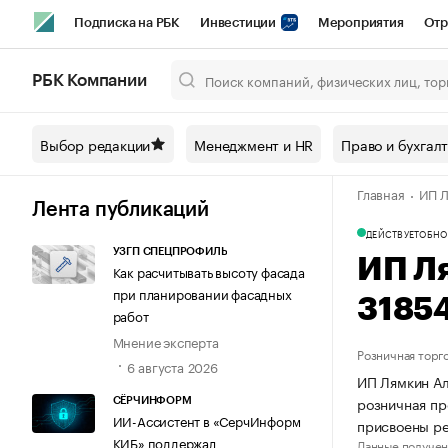
Подписка на РБК
Инвестиции
Мероприятия
Отр
Спорт
Школа управления РБК
РБК Образование
РБ
РБК Компании
Город
Стиль
Крипто
РБК Бизнес-среда
Дискусси
Выбор редакции
Менеджмент и HR
Право и бухгал
Спецпроекты СПб
Конференции СПб
Спецпроекты
Главная
ИП Л
Технологии и медиа
Финансы
Рынок наличной валют
Лента публикаций
ДЕЙСТВУЕТ
ОБНО
УЗГП СПЕЦПРОФИЛЬ
ИП Л
Как расчитывать высоту фасада
при планировании фасадных
3185
работ
Мнение эксперта
Розничная торг
6 августа 2026
ИП Лямкин Ал
розничная пр
СЁРЧИНФОРМ
ИИ-Ассистент в «СерчИнформ
присвоены р
КИБ» поддержал
Данные получен