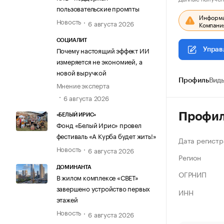
пользовательские промпты
Информац
Новость
6 августа 2026
Компания
СОЦИАЛИТ
Почему настоящий эффект ИИ
Управ
измеряется не экономией, а
новой выручкой
Профиль
Виды
Мнение эксперта
6 августа 2026
Профи
«БЕЛЫЙ ИРИС»
Фонд «Белый Ирис» провел
фестиваль «А Курба будет жить!»
Дата регистр
Новость
6 августа 2026
Регион
ДОМИНАНТА
ОГРНИП
В жилом комплексе «СВЕТ»
завершено устройство первых
ИНН
этажей
Новость
6 августа 2026