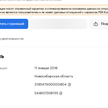
ия носит справочный характер и сгенерирована на основании данных из откр
 не является пользователем и не имеет деловых отношений с сервисом РБК Ко
Под
лять страницей
 деятельности
ль
ации
11 января 2018
Новосибирская область
318547600000804
544601508155