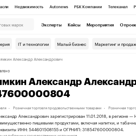
асли
Недвижимость
Autonews
РБК Компании
Телеканал
Р
К Курсы
РБК Life
Тренды
Визионеры
Национальные проекты
Эксперты
Кейсы
Мероприятия
О прое
онный клуб
Исследования
Кредитные рейтинги
Франшизы
Г
терия
IT и технологии
Малый бизнес
Маркетинг и прода
Проверка контрагентов
Политика
Экономика
Бизнес
ямкин Александр Александрович
ы
ВЛЕНО
ямкин Александр Александ
47600000804
овля
Розничная торговля продовольственными товарами
Розничная торг
ександр Александрович зарегистрирован 11.01.2018, в регионе — 
еимущественно пищевыми продуктами, включая напитки, и табачн
еквизиты ИНН: 544601508155 и ОГРНИП: 318547600000804.
ы из публичных государственных источников.