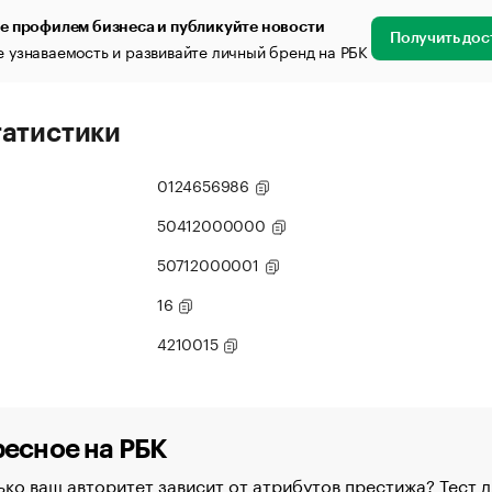
е профилем бизнеса и публикуйте новости
Получить дос
 узнаваемость и развивайте личный бренд на РБК
татистики
0124656986
50412000000
50712000001
16
4210015
есное на РБК
ко ваш авторитет зависит от атрибутов престижа? Тест д