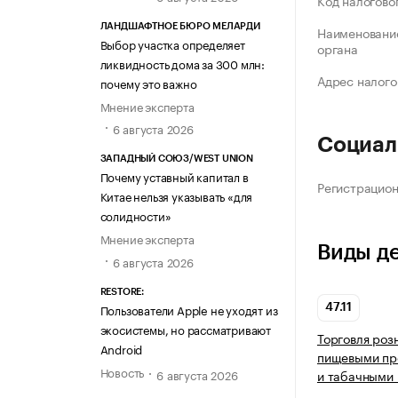
Код налогово
ЛАНДШАФТНОЕ БЮРО МЕЛАРДИ
Наименование
Выбор участка определяет
органа
ликвидность дома за 300 млн:
Адрес налого
почему это важно
Мнение эксперта
6 августа 2026
Социал
ЗАПАДНЫЙ СОЮЗ/WEST UNION
Почему уставный капитал в
Регистрацио
Китае нельзя указывать «для
солидности»
Мнение эксперта
Виды д
6 августа 2026
RESTORE:
Пользователи Apple не уходят из
47.11
экосистемы, но рассматривают
Торговля роз
Android
пищевыми про
Новость
6 августа 2026
и табачными 