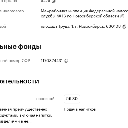
го органа
5476
 налогового
Межрайонная инспекция Федеральной налог
службы № 16 по Новосибирской области
вой
площадь Труда, 1, г. Новосибирск, 630108
ьные фонды
нный номер СФР
1170374431
еятельности
56.30
ОСНОВНОЙ
ничная преимущественно
Подача напитков
дуктами, включая напитки,
изделиями в не…