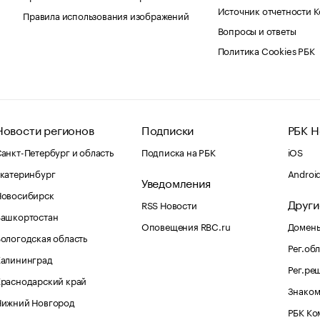
Источник отчетности 
Правила использования изображений
Вопросы и ответы
Политика Cookies РБК
Новости регионов
Подписки
РБК Н
анкт-Петербург и область
Подписка на РБК
iOS
катеринбург
Androi
Уведомления
Новосибирск
Други
RSS Новости
Башкортостан
Оповещения RBC.ru
Домены
ологодская область
Рег.об
Калининград
Рег.ре
раснодарский край
Знаком
Нижний Новгород
РБК Ко