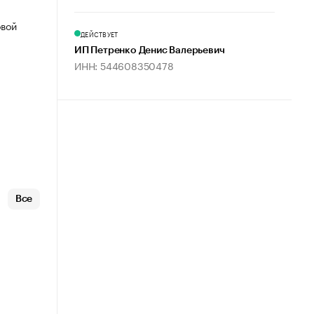
овой
ДЕЙСТВУЕТ
ИП Петренко Денис Валерьевич
ИНН: 544608350478
Все