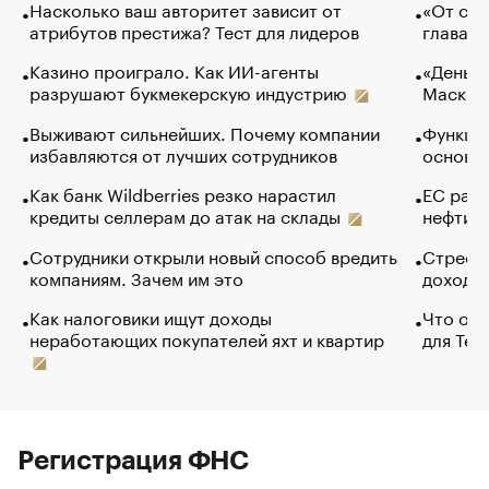
Насколько ваш авторитет зависит от
«От спо
атрибутов престижа? Тест для лидеров
глава к
Казино проиграло. Как ИИ-агенты
«Деньги
разрушают букмекерскую индустрию
Маск в 
Выживают сильнейших. Почему компании
Функции
избавляются от лучших сотрудников
основ э
Как банк Wildberries резко нарастил
ЕС раз
кредиты селлерам до атак на склады
нефти —
Сотрудники открыли новый способ вредить
Стресс 
компаниям. Зачем им это
доходов
Как налоговики ищут доходы
Что обв
неработающих покупателей яхт и квартир
для Tel
Регистрация ФНС