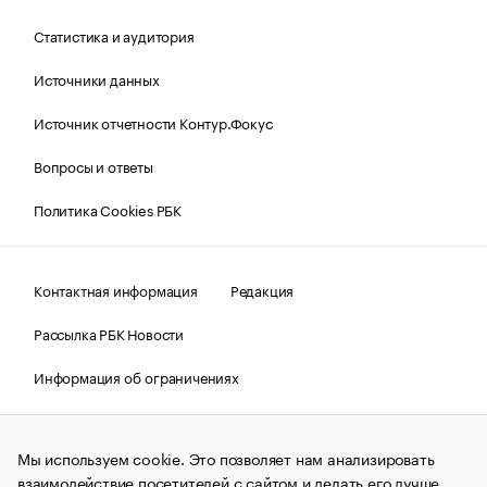
Статистика и аудитория
Источники данных
Источник отчетности Контур.Фокус
Вопросы и ответы
Политика Cookies РБК
Контактная информация
Редакция
Рассылка РБК Новости
Информация об ограничениях
Правовая информация
О соблюдении авторских прав
Мы используем cookie. Это позволяет нам анализировать
© АО «РОСБИЗНЕСКОНСАЛТИНГ»,
1995–2026.
Сообщения
и материалы информационного агентства «РБК»
взаимодействие посетителей с сайтом и делать его лучше.