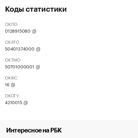
Коды статистики
ОКПО
0128915080
ОКАТО
50401374000
ОКТМО
50701000001
ОКФС
16
ОКОГУ
4210015
Интересное на РБК