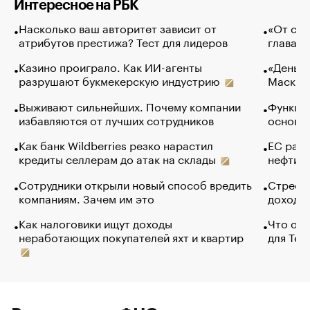
Интересное на РБК
Насколько ваш авторитет зависит от
«От спо
атрибутов престижа? Тест для лидеров
глава к
Казино проиграло. Как ИИ-агенты
«Деньги
разрушают букмекерскую индустрию
Маск в 
Выживают сильнейших. Почему компании
Функции
избавляются от лучших сотрудников
основ э
Как банк Wildberries резко нарастил
ЕС раз
кредиты селлерам до атак на склады
нефти —
Сотрудники открыли новый способ вредить
Стресс 
компаниям. Зачем им это
доходов
Как налоговики ищут доходы
Что обв
неработающих покупателей яхт и квартир
для Tel