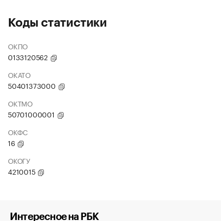
Коды статистики
ОКПО
0133120562
ОКАТО
50401373000
ОКТМО
50701000001
ОКФС
16
ОКОГУ
4210015
Интересное на РБК