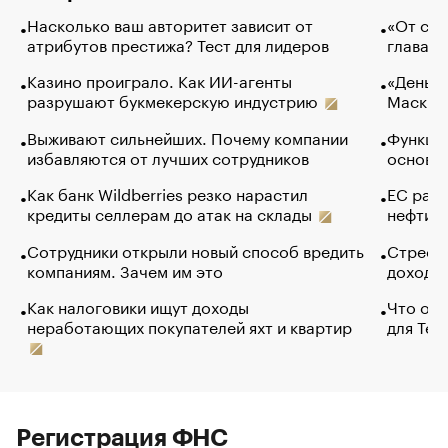
Насколько ваш авторитет зависит от
«От спо
атрибутов престижа? Тест для лидеров
глава к
Казино проиграло. Как ИИ-агенты
«Деньги
разрушают букмекерскую индустрию
Маск в 
Выживают сильнейших. Почему компании
Функции
избавляются от лучших сотрудников
основ э
Как банк Wildberries резко нарастил
ЕС раз
кредиты селлерам до атак на склады
нефти —
Сотрудники открыли новый способ вредить
Стресс 
компаниям. Зачем им это
доходов
Как налоговики ищут доходы
Что обв
неработающих покупателей яхт и квартир
для Tel
Регистрация ФНС