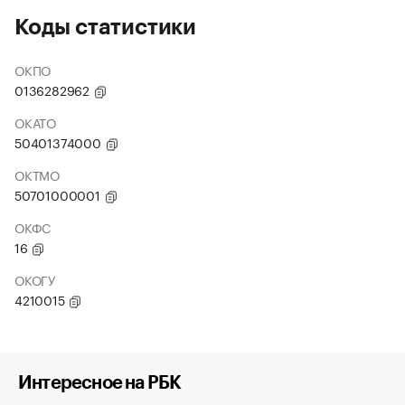
Коды статистики
ОКПО
0136282962
ОКАТО
50401374000
ОКТМО
50701000001
ОКФС
16
ОКОГУ
4210015
Интересное на РБК