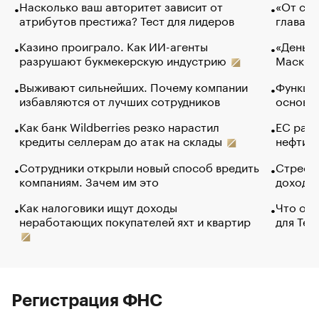
Насколько ваш авторитет зависит от
«От спо
атрибутов престижа? Тест для лидеров
глава к
Казино проиграло. Как ИИ-агенты
«Деньги
разрушают букмекерскую индустрию
Маск в 
Выживают сильнейших. Почему компании
Функции
избавляются от лучших сотрудников
основ э
Как банк Wildberries резко нарастил
ЕС раз
кредиты селлерам до атак на склады
нефти —
Сотрудники открыли новый способ вредить
Стресс 
компаниям. Зачем им это
доходов
Как налоговики ищут доходы
Что обв
неработающих покупателей яхт и квартир
для Tel
Регистрация ФНС