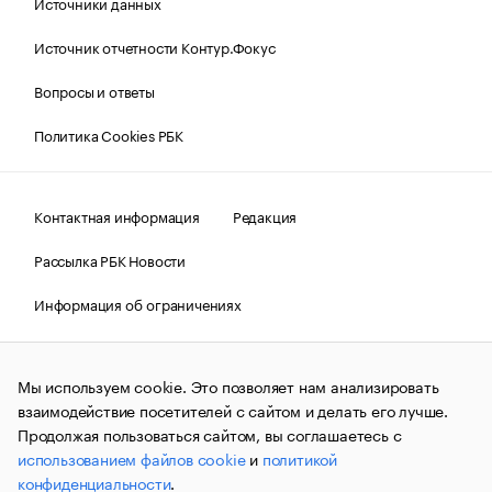
Источники данных
Источник отчетности Контур.Фокус
Вопросы и ответы
Политика Cookies РБК
Контактная информация
Редакция
Рассылка РБК Новости
Информация об ограничениях
Правовая информация
О соблюдении авторских прав
Мы используем cookie. Это позволяет нам анализировать
© АО «РОСБИЗНЕСКОНСАЛТИНГ»,
1995–2026.
Сообщения
и материалы информационного агентства «РБК»
взаимодействие посетителей с сайтом и делать его лучше.
(зарегистрировано Федеральной службой по надзору в сфере
Продолжая пользоваться сайтом, вы соглашаетесь с
связи, информационных технологий и массовых
использованием файлов cookie
и
политикой
коммуникаций (Роскомнадзор) 09.12.2015 за номером ИА
№ФС77-63848) сопровождаются пометкой «РБК». Отдельные
конфиденциальности
.