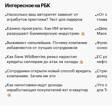
Интересное на РБК
Насколько ваш авторитет зависит от
«От спо
атрибутов престижа? Тест для лидеров
глава к
Казино проиграло. Как ИИ-агенты
«Деньги
разрушают букмекерскую индустрию
Маск в 
Выживают сильнейших. Почему компании
Функции
избавляются от лучших сотрудников
основ э
Как банк Wildberries резко нарастил
ЕС раз
кредиты селлерам до атак на склады
нефти —
Сотрудники открыли новый способ вредить
Стресс 
компаниям. Зачем им это
доходов
Как налоговики ищут доходы
Что обв
неработающих покупателей яхт и квартир
для Tel