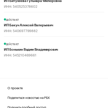
ИП Битухеева Гульнара Филюровна
ИНН: 540525378602
ДЕЙСТВУЕТ
ИП Бакун Алексей Валерьевич
ИНН: 540697799882
ДЕЙСТВУЕТ
ИП Бонькин Вадим Владимирович
ИНН: 545210469661
О проекте
Поделиться новостью на РБК
Получить пробный доступ