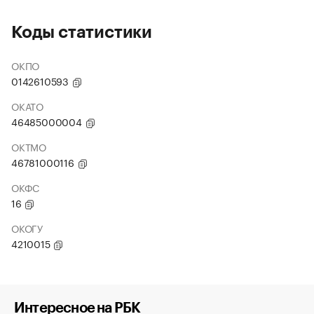
Коды статистики
ОКПО
0142610593
ОКАТО
46485000004
ОКТМО
46781000116
ОКФС
16
ОКОГУ
4210015
Интересное на РБК