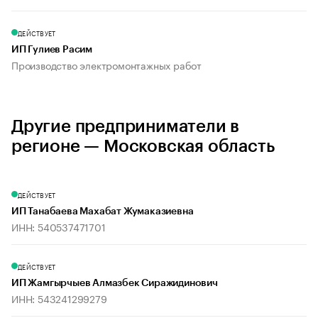
ДЕЙСТВУЕТ
ИП Гулиев Расим
Производство электромонтажных работ
Другие предприниматели в
регионе — Московская область
ДЕЙСТВУЕТ
ИП Танабаева Махабат Жумаказиевна
ИНН: 540537471701
ДЕЙСТВУЕТ
ИП Жамгырчыев Алмазбек Сиражидинович
ИНН: 543241299279