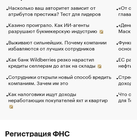
Насколько ваш авторитет зависит от
«От спо
атрибутов престижа? Тест для лидеров
глава к
Казино проиграло. Как ИИ-агенты
«Деньги
разрушают букмекерскую индустрию
Маск в 
Выживают сильнейших. Почему компании
Функции
избавляются от лучших сотрудников
основ э
Как банк Wildberries резко нарастил
ЕС раз
кредиты селлерам до атак на склады
нефти —
Сотрудники открыли новый способ вредить
Стресс 
компаниям. Зачем им это
доходов
Как налоговики ищут доходы
Что обв
неработающих покупателей яхт и квартир
для Tel
Регистрация ФНС