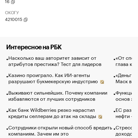
16
ОКОГУ
4210015
Интересное на РБК
Насколько ваш авторитет зависит от
«От спор
атрибутов престижа? Тест для лидеров
глава ко
Казино проиграло. Как ИИ-агенты
«Деньги б
разрушают букмекерскую индустрию
Маск в и
Выживают сильнейших. Почему компании
Функции 
избавляются от лучших сотрудников
основ эф
Как банк Wildberries резко нарастил
ЕС разре
кредиты селлерам до атак на склады
нефти — 
Сотрудники открыли новый способ вредить
Стресс о
компаниям. Зачем им это
доходов 