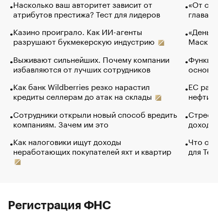
Насколько ваш авторитет зависит от
«От спо
атрибутов престижа? Тест для лидеров
глава к
Казино проиграло. Как ИИ-агенты
«Деньги
разрушают букмекерскую индустрию
Маск в 
Выживают сильнейших. Почему компании
Функции
избавляются от лучших сотрудников
основ э
Как банк Wildberries резко нарастил
ЕС раз
кредиты селлерам до атак на склады
нефти —
Сотрудники открыли новый способ вредить
Стресс 
компаниям. Зачем им это
доходов
Как налоговики ищут доходы
Что обв
неработающих покупателей яхт и квартир
для Tel
Регистрация ФНС