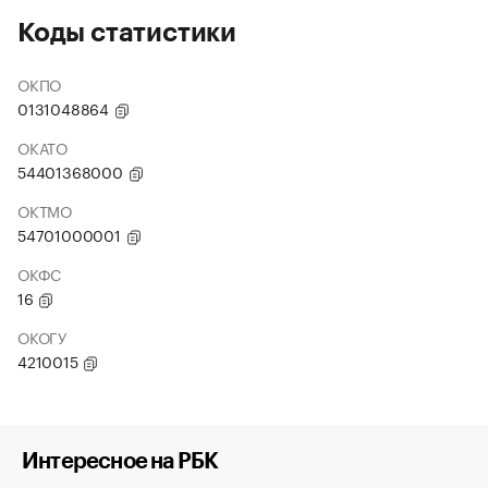
Коды статистики
ОКПО
0131048864
ОКАТО
54401368000
ОКТМО
54701000001
ОКФС
16
ОКОГУ
4210015
Интересное на РБК