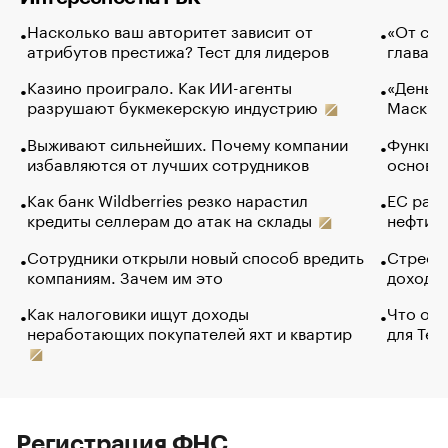
Насколько ваш авторитет зависит от
«От спо
атрибутов престижа? Тест для лидеров
глава к
Казино проиграло. Как ИИ-агенты
«Деньги
разрушают букмекерскую индустрию
Маск в 
Выживают сильнейших. Почему компании
Функции
избавляются от лучших сотрудников
основ э
Как банк Wildberries резко нарастил
ЕС раз
кредиты селлерам до атак на склады
нефти —
Сотрудники открыли новый способ вредить
Стресс 
компаниям. Зачем им это
доходов
Как налоговики ищут доходы
Что обв
неработающих покупателей яхт и квартир
для Tel
Регистрация ФНС