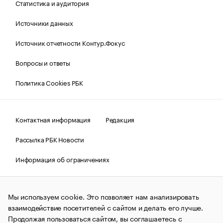
Статистика и аудитория
Источники данных
Источник отчетности Контур.Фокус
Вопросы и ответы
Политика Cookies РБК
Контактная информация
Редакция
Рассылка РБК Новости
Информация об ограничениях
Правовая информация
О соблюдении авторских прав
Мы используем cookie. Это позволяет нам анализировать
© АО «РОСБИЗНЕСКОНСАЛТИНГ»,
1995–2026.
Сообщения
и материалы информационного агентства «РБК»
взаимодействие посетителей с сайтом и делать его лучше.
(зарегистрировано Федеральной службой по надзору в сфере
Продолжая пользоваться сайтом, вы соглашаетесь с
связи, информационных технологий и массовых