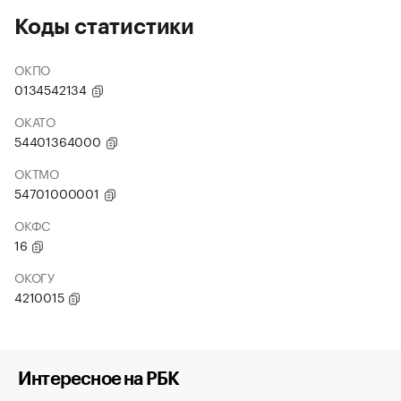
Коды статистики
ОКПО
0134542134
ОКАТО
54401364000
ОКТМО
54701000001
ОКФС
16
ОКОГУ
4210015
Интересное на РБК