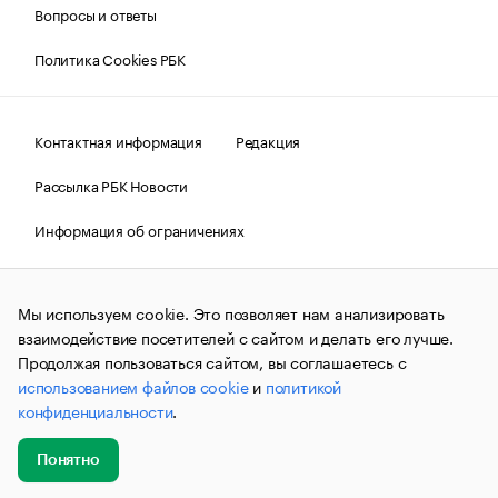
Вопросы и ответы
Политика Cookies РБК
Контактная информация
Редакция
Рассылка РБК Новости
Информация об ограничениях
Правовая информация
О соблюдении авторских прав
Мы используем cookie. Это позволяет нам анализировать
© АО «РОСБИЗНЕСКОНСАЛТИНГ»,
1995–2026.
Сообщения
и материалы информационного агентства «РБК»
взаимодействие посетителей с сайтом и делать его лучше.
(зарегистрировано Федеральной службой по надзору в сфере
Продолжая пользоваться сайтом, вы соглашаетесь с
связи, информационных технологий и массовых
использованием файлов cookie
и
политикой
коммуникаций (Роскомнадзор) 09.12.2015 за номером ИА
№ФС77-63848) сопровождаются пометкой «РБК». Отдельные
конфиденциальности
.
публикации могут содержать информацию,
не предназначенную для пользователей
до 18 лет.
companycardsfeedback@rbc.ru
Понятно
Добавить
Главное
Эксперты
Кейсы
Мероприятия