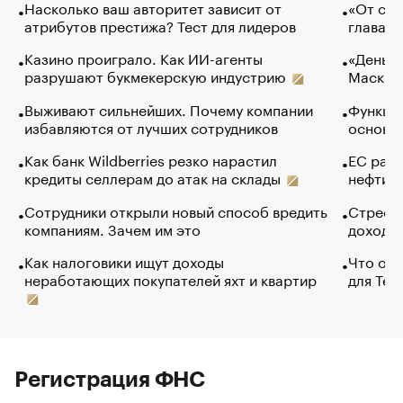
Насколько ваш авторитет зависит от
«От спо
атрибутов престижа? Тест для лидеров
глава к
Казино проиграло. Как ИИ-агенты
«Деньги
разрушают букмекерскую индустрию
Маск в 
Выживают сильнейших. Почему компании
Функции
избавляются от лучших сотрудников
основ э
Как банк Wildberries резко нарастил
ЕС раз
кредиты селлерам до атак на склады
нефти —
Сотрудники открыли новый способ вредить
Стресс 
компаниям. Зачем им это
доходов
Как налоговики ищут доходы
Что обв
неработающих покупателей яхт и квартир
для Tel
Регистрация ФНС