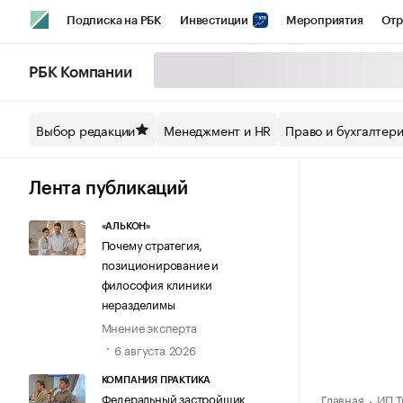
Подписка на РБК
Инвестиции
Мероприятия
Отр
Спорт
Школа управления РБК
РБК Образование
РБ
РБК Компании
Стиль
Крипто
РБК Бизнес-среда
Дискуссионный кл
Выбор редакции
Менеджмент и HR
Право и бухгалтер
Спецпроекты СПб
Конференции СПб
Спецпроекты
Технологии и медиа
Финансы
Рынок наличной валют
Лента публикаций
«АЛЬКОН»
Почему стратегия,
позиционирование и
философия клиники
неразделимы
Мнение эксперта
6 августа 2026
КОМПАНИЯ ПРАКТИКА
Федеральный застройщик
Главная
ИП Т