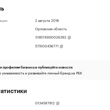
ль
ации
2 августа 2018
Орловская область
318574900026392
575100456771
е профилем бизнеса и публикуйте новости
 узнаваемость и развивайте личный бренд на РБК
татистики
0134587812