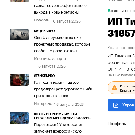
назвал секрет эффективного
ДЕЙСТВУЕТ
ОБНО
выхода в новые регионы
Новость
ИП Т
6 августа 2026
3185
МЕДИКАПРО
Ошибки руководителей в
проектных продажах, которые
Розничная торг
особенно дорого стоят
ИП Тимохин Г
Мнение эксперта
розничная в 
6 августа 2026
ОГРНИП: 318
Данные получен
STENKIN.PRO
Как технический надзор
Информац
предотвращает дорогие ошибки
Компания
при строительстве
Интервью
6 августа 2026
Управ
ФГАОУ ВО РНИМУ ИМ. Н.И.
ПИРОГОВА МИНЗДРАВА РОССИИ
(ПИРОГОВСКИЙ УНИВЕРСИТЕТ)
Пироговский Университет
Профиль
запускает всероссийскую