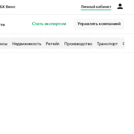
БК Вино
Личный кабинет
Город
Стать экспертом
Управлять компанией
кте
нсы
Недвижимость
Ретейл
Производство
Транспорт
Образ