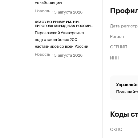
онлайн-акцию
Профи
Новость
5 августа 2026
ФГАОУ ВО РНИМУ ИМ. Н.И.
Дата регистр
ПИРОГОВА МИНЗДРАВА РОССИИ
(ПИРОГОВСКИЙ УНИВЕРСИТЕТ)
Пироговский Университет
Регион
подготовил более 200
наставников со всей России
ОГРНИП
Новость
5 августа 2026
ИНН
Управляйт
Повышайте
Коды с
ОКПО