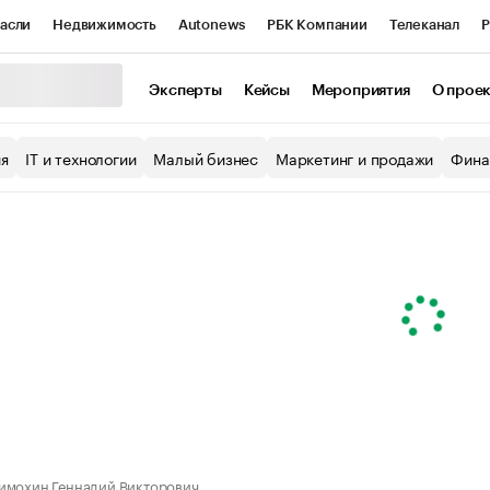
асли
Недвижимость
Autonews
РБК Компании
Телеканал
Р
К Курсы
РБК Life
Тренды
Визионеры
Национальные проекты
Эксперты
Кейсы
Мероприятия
О прое
уб
Исследования
Кредитные рейтинги
Франшизы
Газета
ия
IT и технологии
Малый бизнес
Маркетинг и продажи
Фина
Проверка контрагентов
Политика
Экономика
Бизнес
ы
имохин Геннадий Викторович