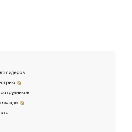
для лидеров
дустрию
 сотрудников
на склады
 это