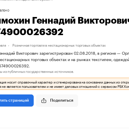
ВЛЕНО
имохин Геннадий Викторов
74900026392
овля
Розничная торговля в нестационарных торговых объектах
еннадий Викторович зарегистрирован 02.08.2018, в регионе — Орл
нестационарных торговых объектах и на рынках текстилем, одеждо
574900026392.
ы из публичных государственных источников.
ия носит справочный характер и сгенерирована на основании данных из откр
 не является пользователем и не имеет деловых отношений с сервисом РБК Ко
Поделиться
лять страницей