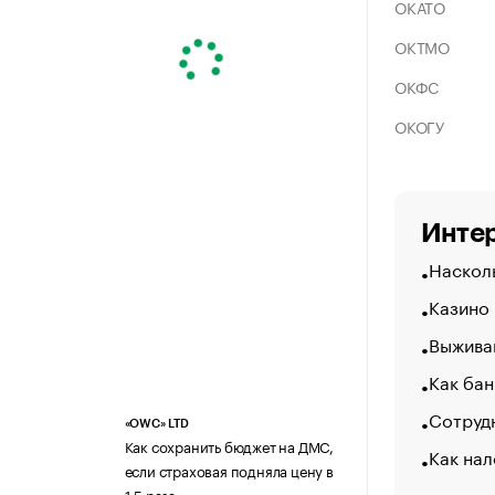
ОКАТО
ОКТМО
ОКФС
ОКОГУ
Интер
Насколь
Казино
Выжива
Как бан
Сотрудн
«OWC» LTD
Как сохранить бюджет на ДМС,
Как нал
если страховая подняла цену в
1,5 раза