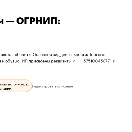
ич — ОГРНИП:
овская область. Основной вид деятельности: Торговля
й и обувью. ИП присвоены реквизиты ИНН: 575100456771 и
ытых источников.
Редактировать описание
мпании.