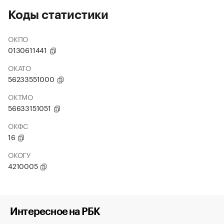
Коды статистики
ОКПО
0130611441
ОКАТО
56233551000
ОКТМО
56633151051
ОКФС
16
ОКОГУ
4210005
Интересное на РБК