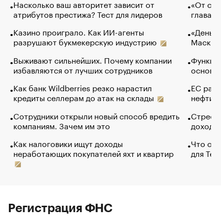
Насколько ваш авторитет зависит от
«От спо
атрибутов престижа? Тест для лидеров
глава к
Казино проиграло. Как ИИ-агенты
«Деньги
разрушают букмекерскую индустрию
Маск в 
Выживают сильнейших. Почему компании
Функции
избавляются от лучших сотрудников
основ э
Как банк Wildberries резко нарастил
ЕС раз
кредиты селлерам до атак на склады
нефти —
Сотрудники открыли новый способ вредить
Стресс 
компаниям. Зачем им это
доходов
Как налоговики ищут доходы
Что обв
неработающих покупателей яхт и квартир
для Tel
Регистрация ФНС