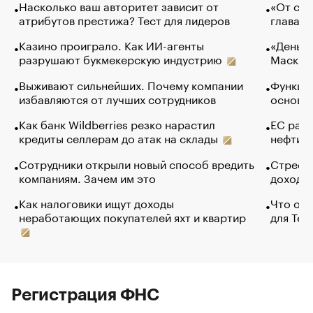
Насколько ваш авторитет зависит от
«От спо
атрибутов престижа? Тест для лидеров
глава к
Казино проиграло. Как ИИ-агенты
«Деньги
разрушают букмекерскую индустрию
Маск в 
Выживают сильнейших. Почему компании
Функции
избавляются от лучших сотрудников
основ э
Как банк Wildberries резко нарастил
ЕС раз
кредиты селлерам до атак на склады
нефти —
Сотрудники открыли новый способ вредить
Стресс 
компаниям. Зачем им это
доходов
Как налоговики ищут доходы
Что обв
неработающих покупателей яхт и квартир
для Tel
Регистрация ФНС