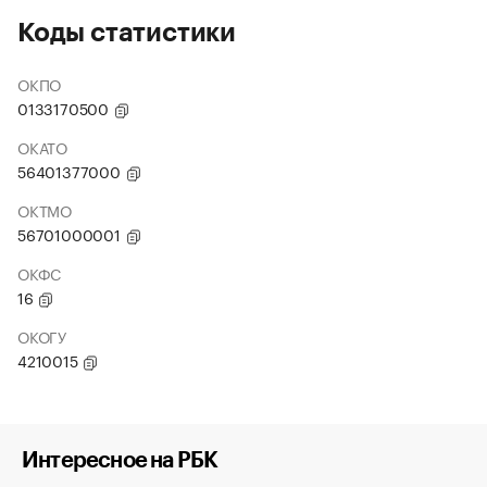
Коды статистики
ОКПО
0133170500
ОКАТО
56401377000
ОКТМО
56701000001
ОКФС
16
ОКОГУ
4210015
Интересное на РБК