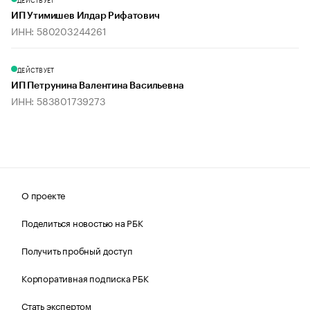
ИП Утимишев Илдар Рифатович
ИНН: 580203244261
ДЕЙСТВУЕТ
ИП Петрунина Валентина Васильевна
ИНН: 583801739273
О проекте
Поделиться новостью на РБК
Получить пробный доступ
Корпоративная подписка РБК
Стать экспертом