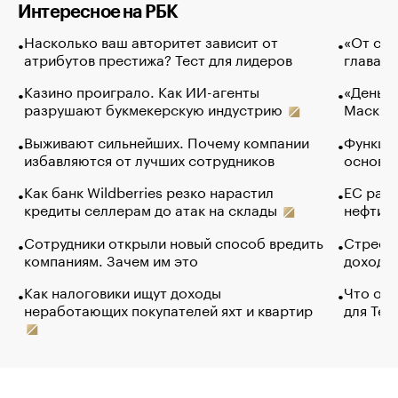
Интересное на РБК
Насколько ваш авторитет зависит от
«От спо
атрибутов престижа? Тест для лидеров
глава к
Казино проиграло. Как ИИ-агенты
«Деньги
разрушают букмекерскую индустрию
Маск в 
Выживают сильнейших. Почему компании
Функции
избавляются от лучших сотрудников
основ э
Как банк Wildberries резко нарастил
ЕС раз
кредиты селлерам до атак на склады
нефти —
Сотрудники открыли новый способ вредить
Стресс 
компаниям. Зачем им это
доходов
Как налоговики ищут доходы
Что обв
неработающих покупателей яхт и квартир
для Tel