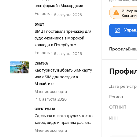
платформой «Мажордом»
Информац
Новость
6 августа 2026
Компания
ЭМЦТ
ЭМЦТ поставила тренажер для
Управ
судомехаников в Морской
колледж в Петербурге
Профиль
Виды
Новость
6 августа 2026
ESIM365
Как туристу выбрать SIM-карту
Профи
или eSIM для поездки в
Малайзию
Дата регистр
Мнение эксперта
Регион
6 августа 2026
ОГРНИП
СПЕКТРДАТА
Сдельная оплата труда: что это
ИНН
такое, виды и правила расчета
Мнение эксперта