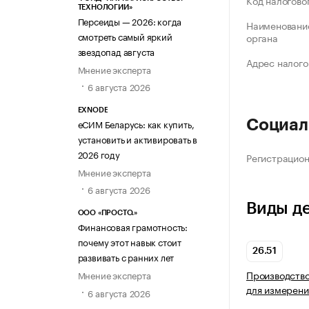
Код налогово
ТЕХНОЛОГИИ»
Персеиды — 2026: когда
Наименование
смотреть самый яркий
органа
звездопад августа
Адрес налого
Мнение эксперта
6 августа 2026
EXNODE
еСИМ Беларусь: как купить,
Социал
установить и активировать в
2026 году
Регистрацио
Мнение эксперта
6 августа 2026
Виды д
ООО «ПРОСТО.»
Финансовая грамотность:
почему этот навык стоит
26.51
развивать с ранних лет
Производство
Мнение эксперта
для измерени
6 августа 2026