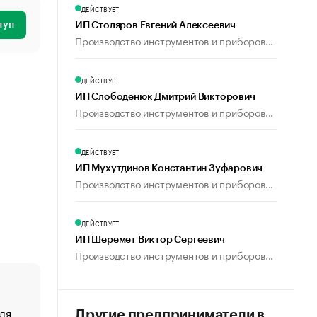
ДЕЙСТВУЕТ
туп
ИП Столяров Евгений Алексеевич
Производство инструментов и приборов...
ДЕЙСТВУЕТ
ИП Слободенюк Дмитрий Викторович
Производство инструментов и приборов...
ДЕЙСТВУЕТ
ИП Мухутдинов Константин Зуфарович
Производство инструментов и приборов...
ДЕЙСТВУЕТ
ИП Шеремет Виктор Сергеевич
Производство инструментов и приборов...
ля
«От спорта тело стареет иначе». Как живет глава ко
Другие предприниматели в