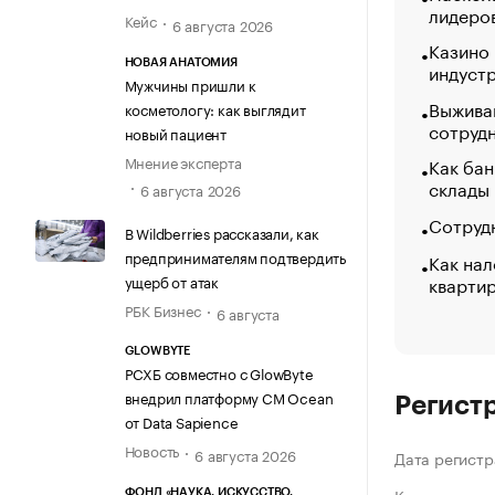
лидеро
Кейс
6 августа 2026
Казино
НОВАЯ АНАТОМИЯ
индуст
Мужчины пришли к
Выжива
косметологу: как выглядит
сотруд
новый пациент
Мнение эксперта
Как бан
склады
6 августа 2026
Сотрудн
В Wildberries рассказали, как
предпринимателям подтвердить
Как нал
кварти
ущерб от атак
РБК Бизнес
6 августа
GLOWBYTE
РСХБ совместно с GlowByte
внедрил платформу CM Ocean
Регист
от Data Sapience
Новость
6 августа 2026
Дата регистр
ФОНД «НАУКА. ИСКУССТВО.