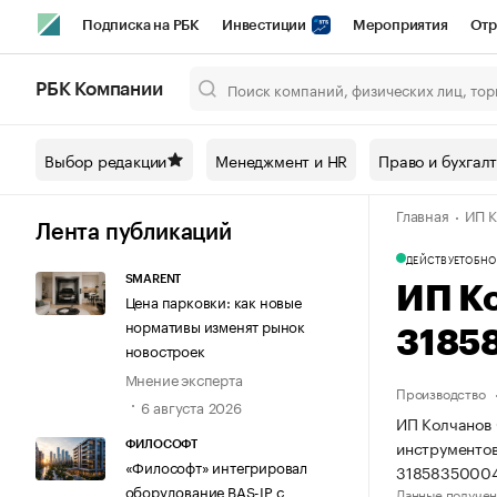
Подписка на РБК
Инвестиции
Мероприятия
Отр
Спорт
Школа управления РБК
РБК Образование
РБ
РБК Компании
Город
Стиль
Крипто
РБК Бизнес-среда
Дискусси
Выбор редакции
Менеджмент и HR
Право и бухгал
Спецпроекты СПб
Конференции СПб
Спецпроекты
Главная
ИП К
Технологии и медиа
Финансы
Рынок наличной валют
Лента публикаций
ДЕЙСТВУЕТ
ОБНО
SMARENT
ИП К
Цена парковки: как новые
нормативы изменят рынок
3185
новостроек
Мнение эксперта
Производство
6 августа 2026
ИП Колчанов 
инструментов
ФИЛОСОФТ
«Философт» интегрировал
31858350004
оборудование BAS-IP с
Данные получен