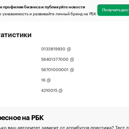
е профилем бизнеса и публикуйте новости
Получить дос
 узнаваемость и развивайте личный бренд на РБК
татистики
0133819930
56401377000
56701000001
16
4210015
есное на РБК
ко ваш авторитет зависит от атрибутов престижа? Тест д