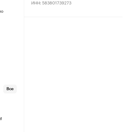
ИНН: 583801739273
по
Все
и