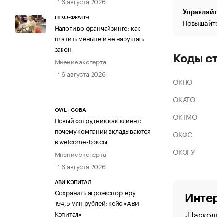
6 августа 2026
Управляйт
НЕКО-ФРАНЧ
Повышайте
Налоги во франчайзинге: как
платить меньше и не нарушать
закон
Коды с
Мнение эксперта
6 августа 2026
ОКПО
ОКАТО
OWL | СОВА
ОКТМО
Новый сотрудник как клиент:
почему компании вкладываются
ОКФС
в welcome-боксы
ОКОГУ
Мнение эксперта
6 августа 2026
АВИ КЭПИТАЛ
Сохранить агроэкспортеру
Интер
194,5 млн рублей: кейс «АВИ
Насколь
Кэпитал»