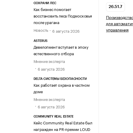
СОХРАНИ ЛЕС
26.51.7
Как бизнес помогает
восстановить леса Подмосковья
Производство
после урагана
для автомати
управления
Новость
6 августа 2026
ASTERUS
Девелопмент вступает в эпоху
естественного отбора
Мнение эксперта
6 августа 2026
DELTA СИСТЕМЫ БЕЗОПАСНОСТИ
Как работает охрана в частном
доме
Мнение эксперта
6 августа 2026
COMMUNITY REAL ESTATE
Кейс Community Real Estate был
награжден на PR-премии LOUD