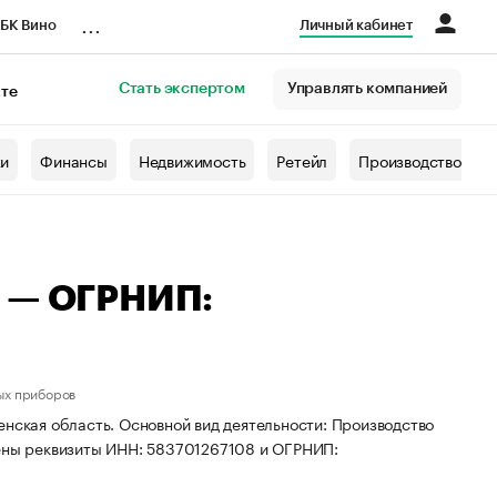
...
БК Вино
Личный кабинет
Стать экспертом
Управлять компанией
кте
азета
жи
Финансы
Недвижимость
Ретейл
Производство
ч — ОГРНИП:
ых приборов
енская область. Основной вид деятельности: Производство
оены реквизиты ИНН: 583701267108 и ОГРНИП: