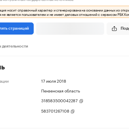
ия носит справочный характер и сгенерирована на основании данных из откр
 не является пользователем и не имеет деловых отношений с сервисом РБК Ко
Под
лять страницей
 деятельности
ль
ации
17 июля 2018
Пензенская область
318583500042287
583701267108