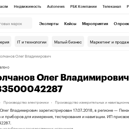
асли
Недвижимость
Autonews
РБК Компании
Телеканал
Р
К Курсы
РБК Life
Тренды
Визионеры
Национальные проекты
Эксперты
Кейсы
Мероприятия
О прое
онный клуб
Исследования
Кредитные рейтинги
Франшизы
Г
терия
IT и технологии
Малый бизнес
Маркетинг и прода
Проверка контрагентов
Политика
Экономика
Бизнес
олчанов Олег Владимирович
ы
ВЛЕНО
олчанов Олег Владимирови
83500042287
Производство электроники
Производство измерительных и навигационн
Олег Владимирович зарегистрирован 17.07.2018, в регионе — Пенз
 и приборов для измерения, тестирования и навигации. ИП присв
2287.
ы из публичных государственных источников.