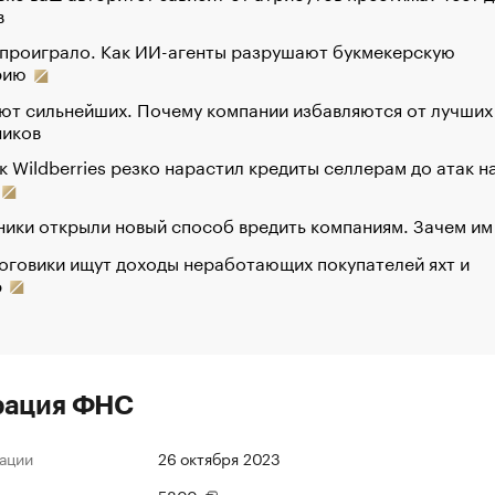
в
 проиграло. Как ИИ-агенты разрушают букмекерскую
рию
ют сильнейших. Почему компании избавляются от лучших
ников
к Wildberries резко нарастил кредиты селлерам до атак н
ики открыли новый способ вредить компаниям. Зачем им
оговики ищут доходы неработающих покупателей яхт и
р
рация ФНС
ации
26 октября 2023