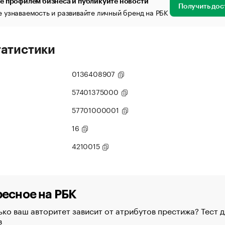
е профилем бизнеса и публикуйте новости
Получить дос
 узнаваемость и развивайте личный бренд на РБК
татистики
0136408907
57401375000
57701000001
16
4210015
есное на РБК
ко ваш авторитет зависит от атрибутов престижа? Тест д
в