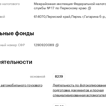
 налогового
Межрайонная инспекция Федеральной налог
службы № 17 по Пермскому краю
вой
614070,Пермский край,Пермь г,Гагарина б-р
ьные фонды
нный номер СФР
1290920089
еятельности
82.19
ОСНОВНОЙ
 автомобильного грузового
Деятельность по фотокопировани
подготовке документов и прочая
специализированная вспомогате