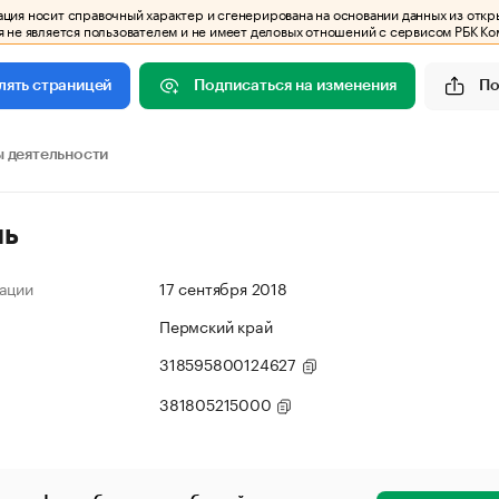
ия носит справочный характер и сгенерирована на основании данных из откр
 не является пользователем и не имеет деловых отношений с сервисом РБК Ко
Подписаться на изменения
По
лять страницей
 деятельности
ль
ации
17 сентября 2018
Пермский край
318595800124627
381805215000