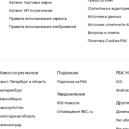
Каталог торговых марок
Статистика и аудитори
Каталог ИП по регионам
Источники данных
Правила использования сервиса
Источник отчетности 
Правила использования изображений
Вопросы и ответы
Политика Cookies РБК
Новости регионов
Подписки
РБК Н
анкт-Петербург и область
Подписка на РБК
iOS
катеринбург
Androi
Уведомления
Новосибирск
Други
RSS Новости
Башкортостан
Оповещения RBC.ru
Домены
ологодская область
Рег.об
Калининград
Рег.ре