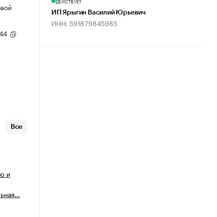
ДЕЙСТВУЕТ
овой
ИП Ярыгин Василий Юрьевич
ИНН: 591879845985
,44
Все
ю и
льная…