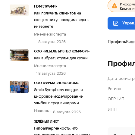
Информац
НЕФТЕТРАФИК
Компания
Как получить клиентов на
спецтехнику: находим лиды в
Управ
интернете
Мнение эксперта
8 августа 2026
Профиль
Виды
ООО «МЕБЕЛЬ БИЗНЕС КОМФОРТ»
Как выбрать стулья для кухни
Профи
Мнение эксперта
8 августа 2026
Дата регистр
ООО ФИРМА «НОВОСТОМ»
Регион
Smile Symphony внедрили
цифровое моделирование
ОГРНИП
улыбки перед винирами
ИНН
Новость
8 августа 2026
ЗЕЛЁНЫЙ ЛИСТ
Гипоаллергенность: что
скрывается за модным словом