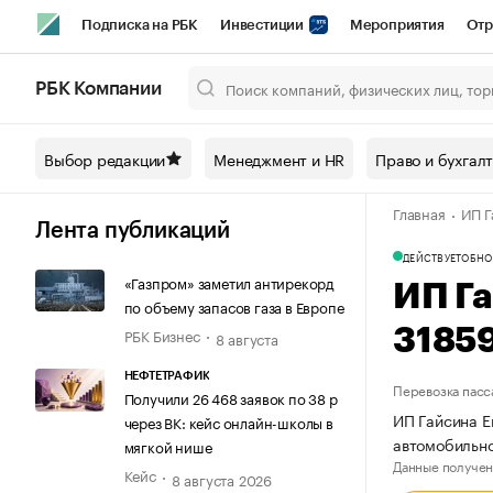
Подписка на РБК
Инвестиции
Мероприятия
Отр
Спорт
Школа управления РБК
РБК Образование
РБ
РБК Компании
Город
Стиль
Крипто
РБК Бизнес-среда
Дискусси
Выбор редакции
Менеджмент и HR
Право и бухгал
Спецпроекты СПб
Конференции СПб
Спецпроекты
Главная
ИП Г
Технологии и медиа
Финансы
Рынок наличной валют
Лента публикаций
ДЕЙСТВУЕТ
ОБНО
«Газпром» заметил антирекорд
ИП Г
по объему запасов газа в Европе
РБК Бизнес
3185
8 августа
НЕФТЕТРАФИК
Перевозка пасс
Получили 26 468 заявок по 38 р
ИП Гайсина Е
через ВК: кейс онлайн-школы в
автомобильно
мягкой нише
Данные получен
Кейс
8 августа 2026