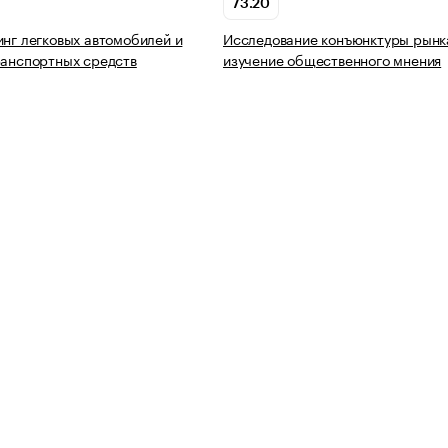
73.20
инг легковых автомобилей и
Исследование конъюнктуры рынк
ранспортных средств
изучение общественного мнения