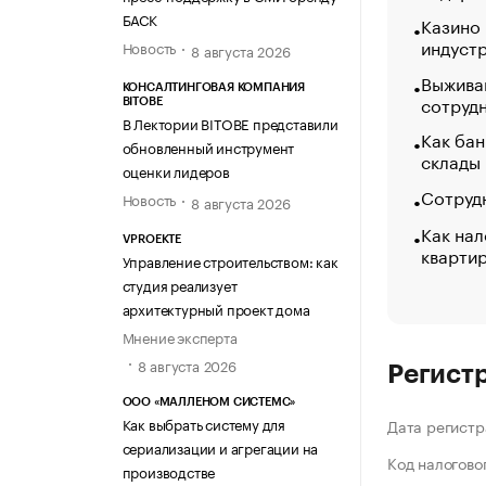
БАСК
Казино
индуст
Новость
8 августа 2026
Выжива
КОНСАЛТИНГОВАЯ КОМПАНИЯ
сотруд
BITOBE
В Лектории BITOBE представили
Как бан
обновленный инструмент
склады
оценки лидеров
Сотрудн
Новость
8 августа 2026
Как нал
VPROEKTE
кварти
Управление строительством: как
студия реализует
архитектурный проект дома
Мнение эксперта
8 августа 2026
Регист
ООО «МАЛЛЕНОМ СИСТЕМС»
Как выбрать систему для
Дата регистр
сериализации и агрегации на
Код налогово
производстве