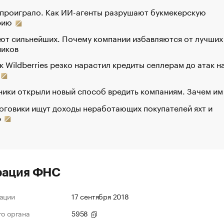
 проиграло. Как ИИ-агенты разрушают букмекерскую
рию
ют сильнейших. Почему компании избавляются от лучших
ников
к Wildberries резко нарастил кредиты селлерам до атак н
ики открыли новый способ вредить компаниям. Зачем им
оговики ищут доходы неработающих покупателей яхт и
р
рация ФНС
ации
17 сентября 2018
го органа
5958