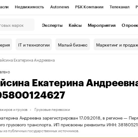
асли
Недвижимость
Autonews
РБК Компании
Телеканал
Р
К Курсы
РБК Life
Тренды
Визионеры
Национальные проекты
Эксперты
Кейсы
Мероприятия
О прое
онный клуб
Исследования
Кредитные рейтинги
Франшизы
Г
терия
IT и технологии
Малый бизнес
Маркетинг и прода
Проверка контрагентов
Политика
Экономика
Бизнес
айсина Екатерина Андреевна
ы
ВЛЕНО
айсина Екатерина Андреевн
95800124627
ажиров и грузов
Грузовые перевозки
катерина Андреевна зарегистрирован 17.09.2018, в регионе — Пер
го грузового транспорта. ИП присвоены реквизиты ИНН: 381805
ы из публичных государственных источников.