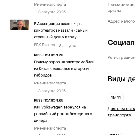
Мнение эксперта
Наименование
органа
8 августа 2026
Адрес налого
В Ассоциации владельцев
кинотеатров назвали «самый
страшный день» в году
Социал
РБК Бизнес
8 августа
Регистрацио
RUSSIFICATION.RU
Почему спрос на электромобили
из Китая смещается в сторону
гибридов
Виды д
Мнение эксперта
8 августа 2026
49.41
RUSSIFICATION.RU
Как Volkswagen вернулся на
Деятельность
российский рынок без единого
транспорта
дилера
Мнение эксперта