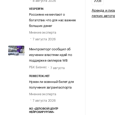
8 августа 2026
77.11
Аренда и лиз
VESPERFIN
Россияне не мечтают о
легких автот
богатстве: что для нас важнее
больших денег
Мнение эксперта
7 августа 2026
Минпромторг сообщил об
изучении властями идей по
поддержке селлеров WB
РБК Бизнес
7 августа
ПОВЕСТОК.НЕТ
Нужен ли военный билет для
получения загранпаспорта
Мнение эксперта
7 августа 2026
АО «ДЕЛОВОЙ ЦЕНТР
НЕЙРОХИРУРГИИ»