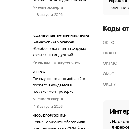
Управляйт
Мнение эксперта
Повышайте
8 августа 2026
Коды с
АССОЦИАЦИЯ ПРЕДПРИНИМАТЕЛЕЙ
Бизнес-спикер Алексей
ОКПО
Жолобов выступил на Форуме
ОКАТО
креативных индустрий
Интервью
ОКТМО
8 августа 2026
ОКФС
RULIZOR
Почему рынок автомобилей с
ОКОГУ
пробегом нуждается в
независимой проверке
Мнение эксперта
8 августа 2026
Интер
«НОВЫЕ ГОРИЗОНТЫ»
Насколь
Новые Горизонты обеспечили
лидеро
пресс-поддержку в СМИ бренду