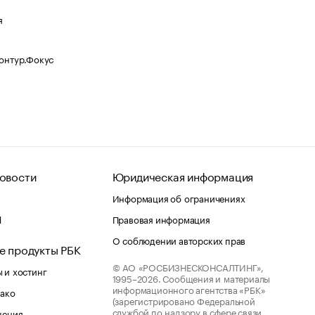
я
Контур.Фокус
овости
Юридическая информация
Информация об ограничениях
d
Правовая информация
О соблюдении авторских прав
е продукты РБК
© АО «РОСБИЗНЕСКОНСАЛТИНГ»,
 и хостинг
1995–2026.
Сообщения и материалы
информационного агентства «РБК»
лако
(зарегистрировано Федеральной
службой по надзору в сфере связи,
шения