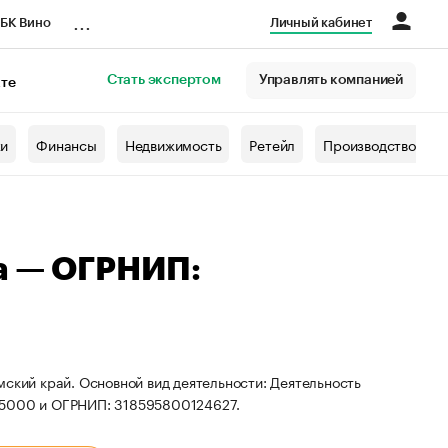
...
БК Вино
Личный кабинет
Стать экспертом
Управлять компанией
кте
азета
жи
Финансы
Недвижимость
Ретейл
Производство
а — ОГРНИП:
мский край. Основной вид деятельности: Деятельность
215000 и ОГРНИП: 318595800124627.