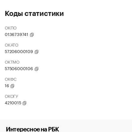
Коды статистики
ОКПО
0136739741
ОКАТО
57206000109
ОКТМО
57506000106
ОКФС
16
ОКОГУ
4210015
Интересное на РБК