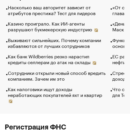
Насколько ваш авторитет зависит от
«От спо
атрибутов престижа? Тест для лидеров
глава к
Казино проиграло. Как ИИ-агенты
«Деньги
разрушают букмекерскую индустрию
Маск в 
Выживают сильнейших. Почему компании
Функции
избавляются от лучших сотрудников
основ э
Как банк Wildberries резко нарастил
ЕС раз
кредиты селлерам до атак на склады
нефти —
Сотрудники открыли новый способ вредить
Стресс 
компаниям. Зачем им это
доходов
Как налоговики ищут доходы
Что обв
неработающих покупателей яхт и квартир
для Tel
Регистрация ФНС