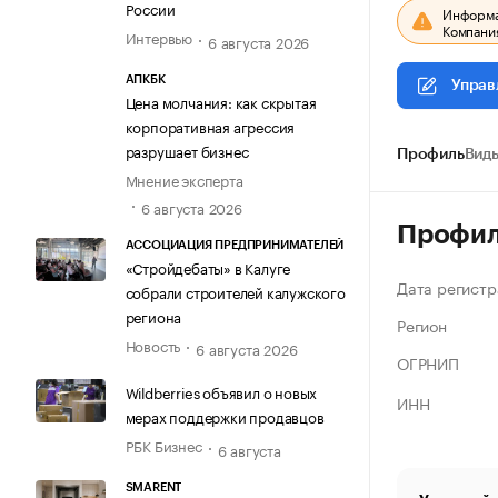
России
Информац
Компания
Интервью
6 августа 2026
АПКБК
Управ
Цена молчания: как скрытая
корпоративная агрессия
разрушает бизнес
Профиль
Виды
Мнение эксперта
6 августа 2026
Профи
АССОЦИАЦИЯ ПРЕДПРИНИМАТЕЛЕЙ
«Стройдебаты» в Калуге
Дата регистр
собрали строителей калужского
региона
Регион
Новость
6 августа 2026
ОГРНИП
Wildberries объявил о новых
ИНН
мерах поддержки продавцов
РБК Бизнес
6 августа
SMARENT