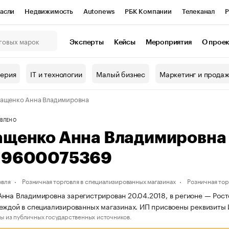
асли
Недвижимость
Autonews
РБК Компании
Телеканал
Р
К Курсы
РБК Life
Тренды
Визионеры
Национальные проекты
Эксперты
Кейсы
Мероприятия
О прое
онный клуб
Исследования
Кредитные рейтинги
Франшизы
Г
терия
IT и технологии
Малый бизнес
Маркетинг и прода
Проверка контрагентов
Политика
Экономика
Бизнес
ащенко Анна Владимировна
ы
ВЛЕНО
ащенко Анна Владимировна
19600075369
овля
Розничная торговля в специализированных магазинах
Розничная то
нна Владимировна зарегистрирован 20.04.2018, в регионе — Росто
еждой в специализированных магазинах. ИП присвоены реквизит
ы из публичных государственных источников.