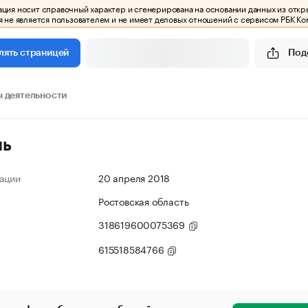
ия носит справочный характер и сгенерирована на основании данных из откр
 не является пользователем и не имеет деловых отношений с сервисом РБК Ко
Под
лять страницей
 деятельности
ль
ации
20 апреля 2018
Ростовская область
318619600075369
615518584766