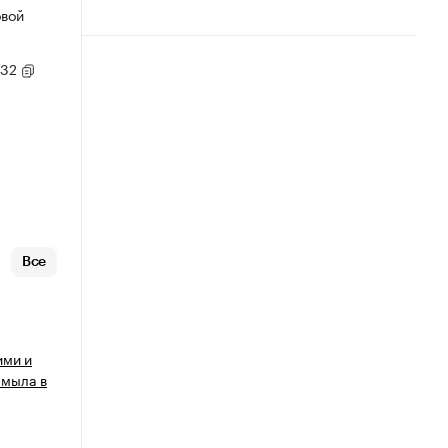
овой
/32
Все
ими и
 мыла в