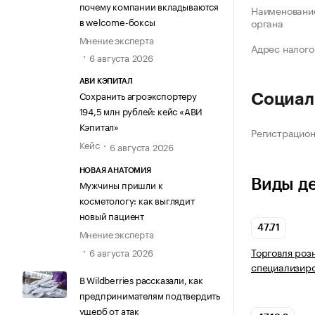
почему компании вкладываются
Наименование
в welcome-боксы
органа
Мнение эксперта
Адрес налого
6 августа 2026
АВИ КЭПИТАЛ
Сохранить агроэкспортеру
Социал
194,5 млн рублей: кейс «АВИ
Кэпитал»
Регистрацио
Кейс
6 августа 2026
НОВАЯ АНАТОМИЯ
Виды д
Мужчины пришли к
косметологу: как выглядит
новый пациент
47.71
Мнение эксперта
Торговля роз
6 августа 2026
специализир
В Wildberries рассказали, как
предпринимателям подтвердить
ущерб от атак