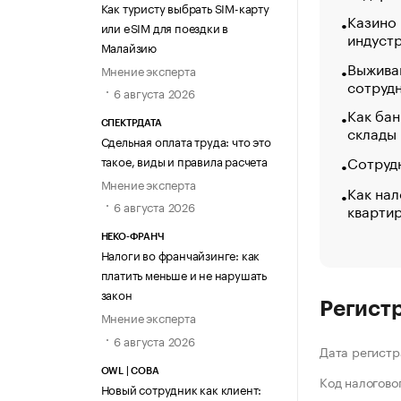
Как туристу выбрать SIM-карту
Казино
или eSIM для поездки в
индуст
Малайзию
Выжива
Мнение эксперта
сотруд
6 августа 2026
Как бан
СПЕКТРДАТА
склады
Сдельная оплата труда: что это
Сотрудн
такое, виды и правила расчета
Мнение эксперта
Как нал
6 августа 2026
кварти
НЕКО-ФРАНЧ
Налоги во франчайзинге: как
платить меньше и не нарушать
закон
Регист
Мнение эксперта
6 августа 2026
Дата регистр
OWL | СОВА
Код налогово
Новый сотрудник как клиент: