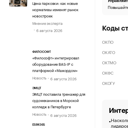
Управляйт
Цена парковки: как новые
Повышайте
нормативы изменят рынок
новостроек
Мнение эксперта
Коды с
6 августа 2026
ОКПО
ОКАТО
ФИЛОСОФТ
«Философт» интегрировал
ОКТМО
оборудование BAS-IP с
платформой «Мажордом»
ОКФС
Новость
6 августа 2026
ОКОГУ
ЭМЦТ
ЭМЦТ поставила тренажер для
судомехаников в Морской
колледж в Петербурге
Интер
Новость
6 августа 2026
Насколь
лидеро
ESIM365