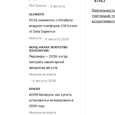
47.19.2
РБК Бизнес
6 августа
Деятельность
торгующих т
GLOWBYTE
РСХБ совместно с GlowByte
ассортимент
внедрил платформу CM Ocean
от Data Sapience
Новость
6 августа 2026
ФОНД «НАУКА. ИСКУССТВО.
ТЕХНОЛОГИИ»
Персеиды — 2026: когда
смотреть самый яркий
звездопад августа
Мнение эксперта
6 августа 2026
EXNODE
еСИМ Беларусь: как купить,
установить и активировать в
2026 году
Мнение эксперта