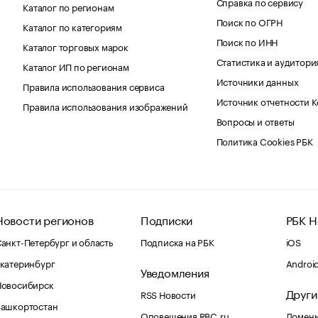
Справка по сервису
Каталог по регионам
Поиск по ОГРН
Каталог по категориям
Поиск по ИНН
Каталог торговых марок
Статистика и аудитори
Каталог ИП по регионам
Источники данных
Правила использования сервиса
Источник отчетности 
Правила использования изображений
Вопросы и ответы
Политика Cookies РБК
Новости регионов
Подписки
РБК Н
анкт-Петербург и область
Подписка на РБК
iOS
катеринбург
Androi
Уведомления
Новосибирск
Други
RSS Новости
Башкортостан
Оповещения RBC.ru
Домены