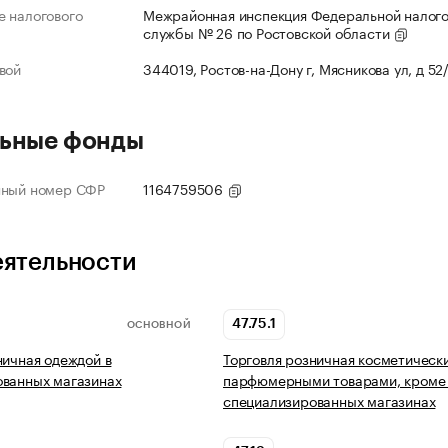
 налогового
Межрайонная инспекция Федеральной налог
службы № 26 по Ростовской области
вой
344019, Ростов-на-Дону г, Мясникова ул, д 52
ьные фонды
нный номер СФР
1164759506
еятельности
47.75.1
ОСНОВНОЙ
ничная одеждой в
Торговля розничная косметическ
ованных магазинах
парфюмерными товарами, кроме
специализированных магазинах