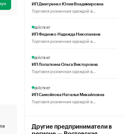
туп
ИП Дмитренко Юлия Владимировна
Торговля розничная одеждой в...
ДЕЙСТВУЕТ
ИП Феденко Надежда Николаевна
Торговля розничная одеждой в...
ДЕЙСТВУЕТ
ИП Лопаткина Ольга Викторовна
Торговля розничная одеждой в...
ДЕЙСТВУЕТ
ИП Самойлова Наталья Михайловна
Торговля розничная одеждой в...
ля
«От спорта тело стареет иначе». Как живет глава ко
Другие предприниматели в
создавшей GTA