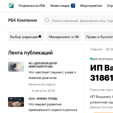
Подписка на РБК
Инвестиции
Мероприятия
Отр
Спорт
Школа управления РБК
РБК Образование
РБ
РБК Компании
Город
Стиль
Крипто
РБК Бизнес-среда
Дискусси
Выбор редакции
Менеджмент и HR
Право и бухгал
Спецпроекты СПб
Конференции СПб
Спецпроекты
Главная
ИП В
Технологии и медиа
Финансы
Рынок наличной валют
Лента публикаций
ДЕЙСТВУЕТ
ОБНО
АО «ДЕЛОВОЙ ЦЕНТР
ИП В
НЕЙРОХИРУРГИИ»
Что чувствует пациент, узнав о
3186
тяжелом диагнозе
Мнение эксперта
Розничная торг
6 августа 2026
ИП Ващенко А
ООО «РЕММА ТРЕЙД»
розничная од
Что мешает развитию
Данные получен
премиального сырного рынка в