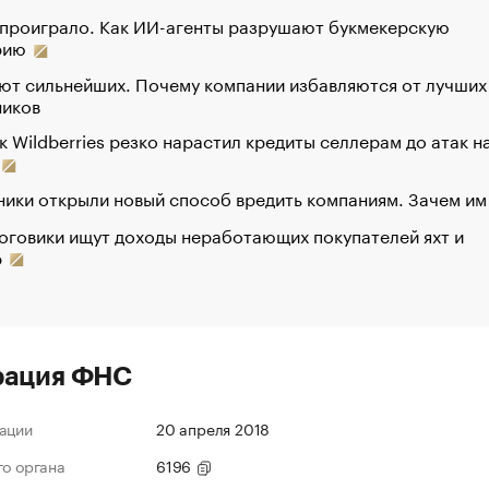
 проиграло. Как ИИ-агенты разрушают букмекерскую
рию
ют сильнейших. Почему компании избавляются от лучших
ников
к Wildberries резко нарастил кредиты селлерам до атак н
ики открыли новый способ вредить компаниям. Зачем им
оговики ищут доходы неработающих покупателей яхт и
р
рация ФНС
ации
20 апреля 2018
го органа
6196