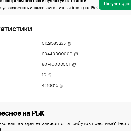
е профилем бизнеса и публикуйте новости
Получить дос
 узнаваемость и развивайте личный бренд на РБК
татистики
0129583235
60440000000
60740000001
16
4210015
есное на РБК
ко ваш авторитет зависит от атрибутов престижа? Тест д
в