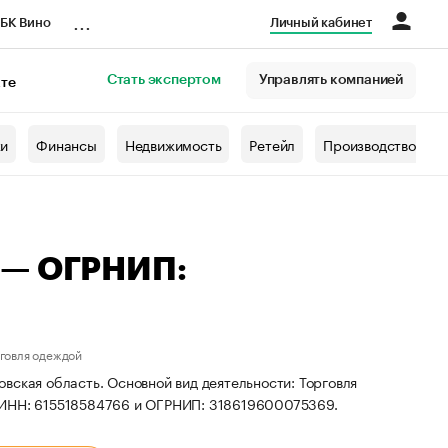
...
БК Вино
Личный кабинет
Стать экспертом
Управлять компанией
кте
азета
жи
Финансы
Недвижимость
Ретейл
Производство
 — ОГРНИП:
рговля одеждой
вская область. Основной вид деятельности: Торговля
ы ИНН: 615518584766 и ОГРНИП: 318619600075369.