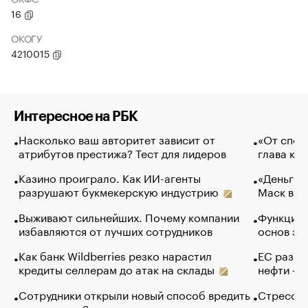
16
ОКОГУ
4210015
Интересное на РБК
Насколько ваш авторитет зависит от
«От спор
атрибутов престижа? Тест для лидеров
глава ко
Казино проиграло. Как ИИ-агенты
«Деньги б
разрушают букмекерскую индустрию
Маск в и
Выживают сильнейших. Почему компании
Функции 
избавляются от лучших сотрудников
основ эф
Как банк Wildberries резко нарастил
ЕС разре
кредиты селлерам до атак на склады
нефти — 
Сотрудники открыли новый способ вредить
Стресс о
компаниям. Зачем им это
доходов 