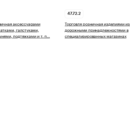
47.72.2
ничная аксессуарами
Торговля розничная изделиями из
атками, галстуками,
дорожными принадлежностями в
нями, подтяжками и т. п…
специализированных магазинах