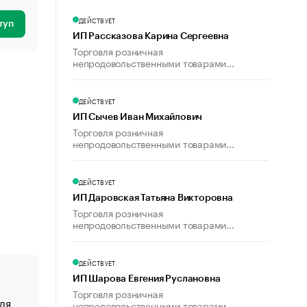
ДЕЙСТВУЕТ
туп
ИП Рассказова Карина Сергеевна
Торговля розничная
непродовольственными товарами...
ДЕЙСТВУЕТ
ИП Сычев Иван Михайлович
Торговля розничная
непродовольственными товарами...
ДЕЙСТВУЕТ
ИП Даровская Татьяна Викторовна
Торговля розничная
непродовольственными товарами...
ДЕЙСТВУЕТ
ИП Шарова Евгения Руслановна
Торговля розничная
ля
«От спорта тело стареет иначе». Как живет глава ко
непродовольственными товарами...