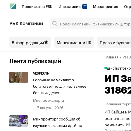
Подписка на РБК
Инвестиции
Мероприятия
Отр
Спорт
Школа управления РБК
РБК Образование
РБ
РБК Компании
Город
Стиль
Крипто
РБК Бизнес-среда
Дискусси
Выбор редакции
Менеджмент и HR
Право и бухгал
Спецпроекты СПб
Конференции СПб
Спецпроекты
Главная
ИП З
Технологии и медиа
Финансы
Рынок наличной валют
Лента публикаций
ДЕЙСТВУЕТ
ОБНО
VESPERFIN
ИП З
Россияне не мечтают о
богатстве: что для нас важнее
3186
больших денег
Мнение эксперта
Розничная торг
7 августа 2026
ИП Зайцева М
розничная не
Минпромторг сообщил об
реквизиты И
изучении властями идей по
Данные получен