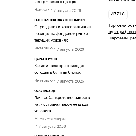
исторического центра
Новость
7 августа 2026
47.71.8
ВЫСШАЯ ШКОЛА ЭКОНОМИКИ
Торговля роз
Оправдана ли консервативная
одежды (перч
позиция на фондовом рынке в
шарфами, рем
текущих условиях
Интервью
7 августа 2026
ЦАРАН ГРУПП
Какие инвесторы приходят
сегодня в банный бизнес
Интервью
7 августа 2026
ООО «НССД»
Личное банкротство в мире: в
каких странах закон не щадит
человека
Мнение эксперта
7 августа 2026