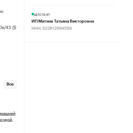
по
ДЕЙСТВУЕТ
ИП Митина Татьяна Викторовна
80а/43
ИНН: 622812994599
Все
омашней
осудой,