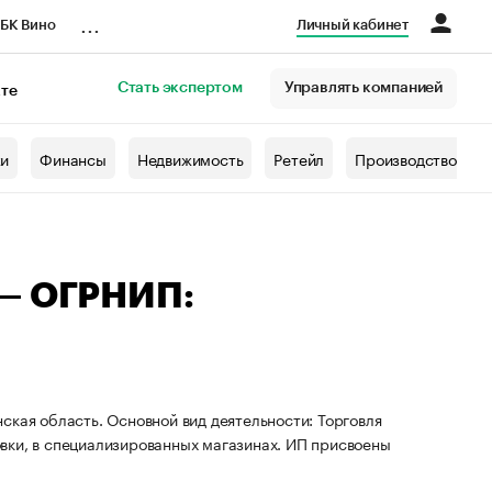
...
БК Вино
Личный кабинет
Стать экспертом
Управлять компанией
кте
азета
жи
Финансы
Недвижимость
Ретейл
Производство
 — ОГРНИП:
ская область. Основной вид деятельности: Торговля
вки, в специализированных магазинах. ИП присвоены