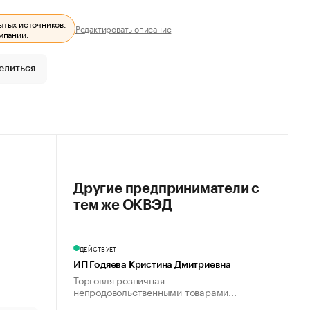
ытых источников.
Редактировать описание
мпании.
елиться
Другие предприниматели с
тем же ОКВЭД
ДЕЙСТВУЕТ
ИП Годяева Кристина Дмитриевна
Торговля розничная
непродовольственными товарами...