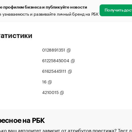
е профилем бизнеса и публикуйте новости
Получить дос
 узнаваемость и развивайте личный бренд на РБК
татистики
0128891351
61225845004
61625445111
16
4210015
есное на РБК
ко ваш авторитет зависит от атрибутов престижа? Тест д