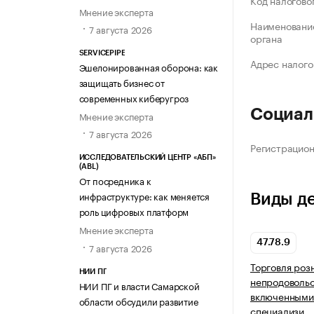
Код налогово
Мнение эксперта
Наименование
7 августа 2026
органа
SERVICEPIPE
Адрес налого
Эшелонированная оборона: как
защищать бизнес от
современных киберугроз
Социал
Мнение эксперта
7 августа 2026
Регистрацио
ИССЛЕДОВАТЕЛЬСКИЙ ЦЕНТР «АБП»
(ABL)
От посредника к
инфраструктуре: как меняется
Виды д
роль цифровых платформ
Мнение эксперта
47.78.9
7 августа 2026
Торговля роз
НИИ ПГ
непродовольс
НИИ ПГ и власти Самарской
включенными 
области обсудили развитие
специализи…