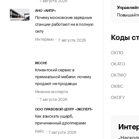
Управляйт
АНО «АИПР»
Повышайте
Почему московские зарядные
станции работают не в полную
силу
Коды с
Интервью
7 августа 2026
ОКПО
ОКАТО
RICCHE
Клиентский сервис в
ОКТМО
премиальной мебели: почему
продают не продавцы
ОКФС
Мнение эксперта
ОКОГУ
7 августа 2026
ООО ПРАВОВОЙ ЦЕНТР «ЭКСПЕРТ»
Как взыскать ущерб,
причиненный дропперами
Интер
Кейс
7 августа 2026
Насколь