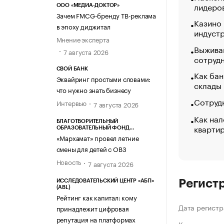
лидеро
ООО «МЕДИА-ДОКТОР»
Зачем FMCG-бренду ТВ-реклама
Казино
в эпоху диджитал
индуст
Мнение эксперта
Выжива
7 августа 2026
сотруд
СВОЙ БАНК
Как бан
Эквайринг простыми словами:
склады
что нужно знать бизнесу
Сотрудн
Интервью
7 августа 2026
Как нал
БЛАГОТВОРИТЕЛЬНЫЙ
кварти
ОБРАЗОВАТЕЛЬНЫЙ ФОНД
«МАРХАМАТ»
«Мархамат» провел летние
смены для детей с ОВЗ
Новость
7 августа 2026
Регист
ИССЛЕДОВАТЕЛЬСКИЙ ЦЕНТР «АБП»
(ABL)
Рейтинг как капитал: кому
Дата регистр
принадлежит цифровая
репутация на платформах