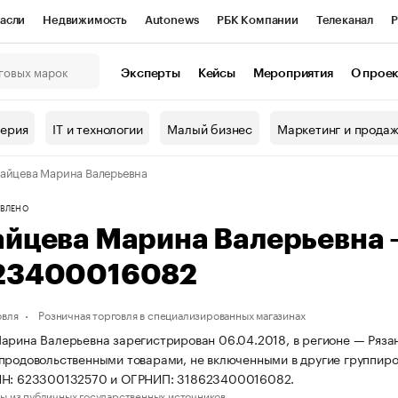
асли
Недвижимость
Autonews
РБК Компании
Телеканал
Р
К Курсы
РБК Life
Тренды
Визионеры
Национальные проекты
Эксперты
Кейсы
Мероприятия
О прое
онный клуб
Исследования
Кредитные рейтинги
Франшизы
Г
терия
IT и технологии
Малый бизнес
Маркетинг и прода
Проверка контрагентов
Политика
Экономика
Бизнес
айцева Марина Валерьевна
ы
ВЛЕНО
айцева Марина Валерьевна
23400016082
овля
Розничная торговля в специализированных магазинах
арина Валерьевна зарегистрирован 06.04.2018, в регионе — Рязан
продовольственными товарами, не включенными в другие группиро
НН: 623300132570 и ОГРНИП: 318623400016082.
ы из публичных государственных источников.