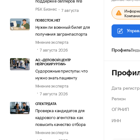
поддержке селлеров WB
РБК Бизнес
7 августа
Информац
Компания
ПОВЕСТОК.НЕТ
Нужен ли военный билет для
Управ
получения загранпаспорта
Мнение эксперта
7 августа 2026
Профиль
Виды
АО «ДЕЛОВОЙ ЦЕНТР
НЕЙРОХИРУРГИИ»
Судорожные приступы: что
Профи
нужно знать пациенту
Мнение эксперта
Дата регистр
7 августа 2026
Регион
СПЕКТРДАТА
ОГРНИП
Проверка кандидатов для
кадрового агентства: как
ИНН
повысить качество отбора
Мнение эксперта
7 августа 2026