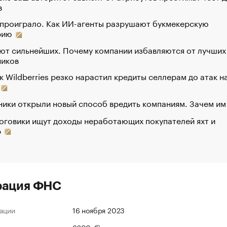
в
 проиграло. Как ИИ-агенты разрушают букмекерскую
рию
ют сильнейших. Почему компании избавляются от лучших
ников
к Wildberries резко нарастил кредиты селлерам до атак н
ики открыли новый способ вредить компаниям. Зачем им
оговики ищут доходы неработающих покупателей яхт и
р
рация ФНС
ации
16 ноября 2023