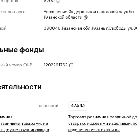
го органа
6200
 налогового
Управление Федеральной налоговой службы 
Рязанской области
вой
390046,Рязанская обл,Рязань г,Свободы ул,
ьные фонды
нный номер СФР
1202261762
еятельности
47.59.2
ОСНОВНОЙ
ничная
Торговля розничная различной д
твенными товарами, не
утварью, ножевыми изделиями, п
в другие группировки, в
изделиями из стекла и к…