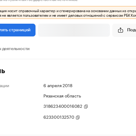
ия носит справочный характер и сгенерирована на основании данных из откр
 не является пользователем и не имеет деловых отношений с сервисом РБК Ко
Под
лять страницей
 деятельности
ль
ации
6 апреля 2018
Рязанская область
318623400016082
623300132570