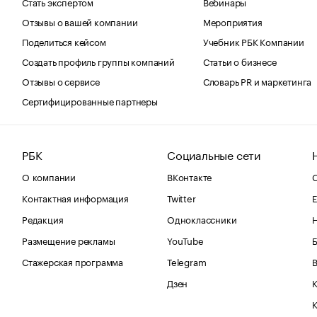
Стать экспертом
Вебинары
Отзывы о вашей компании
Мероприятия
Поделиться кейсом
Учебник РБК Компании
Создать профиль группы компаний
Статьи о бизнесе
Отзывы о сервисе
Словарь PR и маркетинга
Сертифицированные партнеры
РБК
Социальные сети
О компании
ВКонтакте
С
Контактная информация
Twitter
Е
Редакция
Одноклассники
Размещение рекламы
YouTube
Стажерская программа
Telegram
В
Дзен
К