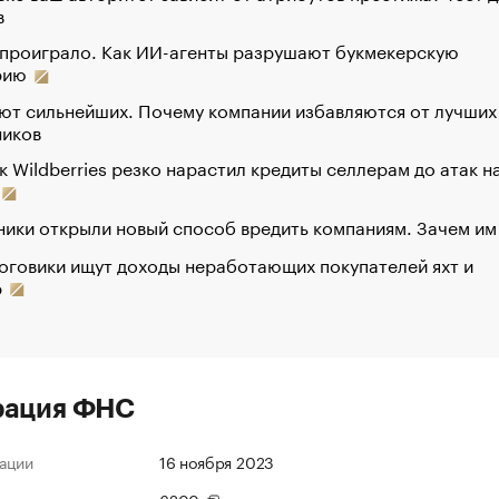
в
 проиграло. Как ИИ-агенты разрушают букмекерскую
рию
ют сильнейших. Почему компании избавляются от лучших
ников
к Wildberries резко нарастил кредиты селлерам до атак н
ики открыли новый способ вредить компаниям. Зачем им
оговики ищут доходы неработающих покупателей яхт и
р
рация ФНС
ации
16 ноября 2023