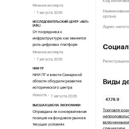
Код налогово
Мнение эксперта
Наименование
7 августа 2026
органа
ИССЛЕДОВАТЕЛЬСКИЙ ЦЕНТР «АБП»
Адрес налого
(ABL)
От посредника к
инфраструктуре: как меняется
роль цифровых платформ
Социал
Мнение эксперта
7 августа 2026
Регистрацио
НИИ ПГ
НИИ ПГ и власти Самарской
области обсудили развитие
Виды д
исторического центра
Новость
7 августа 2026
47.78.9
ВЫСШАЯ ШКОЛА ЭКОНОМИКИ
Торговля роз
Оправдана ли консервативная
непродовольс
позиция на фондовом рынке в
включенными 
текущих условиях
специализи…