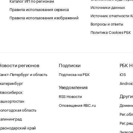
Каталог ИП по регионам
Источники данных
Правила использования сервиса
Источник отчетности 
Правила использования изображений
Вопросы и ответы
Политика Cookies РБК
Новости регионов
Подписки
РБК Н
анкт-Петербург и область
Подписка на РБК
iOS
катеринбург
Androi
Уведомления
Новосибирск
Други
RSS Новости
Башкортостан
Оповещения RBC.ru
Домены
ологодская область
Рег.об
Калининград
Рег.ре
раснодарский край
Знаком