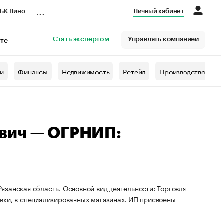
...
БК Вино
Личный кабинет
Стать экспертом
Управлять компанией
кте
азета
жи
Финансы
Недвижимость
Ретейл
Производство
вич — ОГРНИП:
занская область. Основной вид деятельности: Торговля
вки, в специализированных магазинах. ИП присвоены