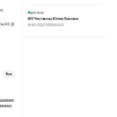
по
ДЕЙСТВУЕТ
ИП Чистякова Юлия Львовна
80а/43
ИНН: 622710693433
Все
ашинами
ванных