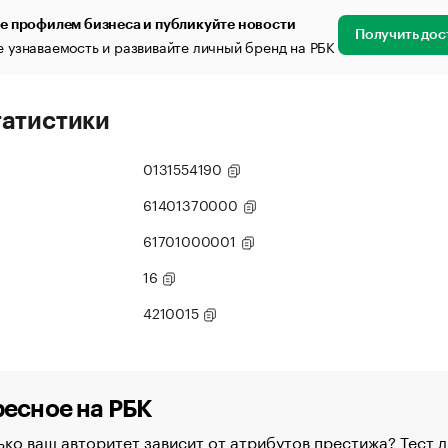
е профилем бизнеса и публикуйте новости
Получить дос
 узнаваемость и развивайте личный бренд на РБК
татистики
0131554190
61401370000
61701000001
16
4210015
есное на РБК
ко ваш авторитет зависит от атрибутов престижа? Тест д