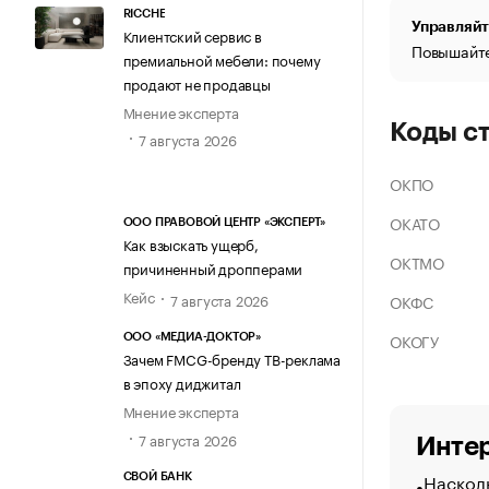
RICCHE
Управляйт
Клиентский сервис в
Повышайте
премиальной мебели: почему
продают не продавцы
Мнение эксперта
Коды с
7 августа 2026
ОКПО
ОКАТО
ООО ПРАВОВОЙ ЦЕНТР «ЭКСПЕРТ»
Как взыскать ущерб,
ОКТМО
причиненный дропперами
Кейс
7 августа 2026
ОКФС
ОКОГУ
ООО «МЕДИА-ДОКТОР»
Зачем FMCG-бренду ТВ-реклама
в эпоху диджитал
Мнение эксперта
7 августа 2026
Интер
Насколь
СВОЙ БАНК