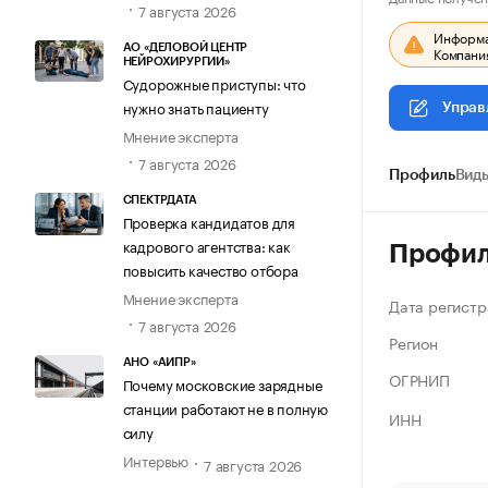
7 августа 2026
Информац
АО «ДЕЛОВОЙ ЦЕНТР
Компания
НЕЙРОХИРУРГИИ»
Судорожные приступы: что
нужно знать пациенту
Управ
Мнение эксперта
7 августа 2026
Профиль
Виды
СПЕКТРДАТА
Проверка кандидатов для
кадрового агентства: как
Профи
повысить качество отбора
Мнение эксперта
Дата регистр
7 августа 2026
Регион
АНО «АИПР»
ОГРНИП
Почему московские зарядные
станции работают не в полную
ИНН
силу
Интервью
7 августа 2026