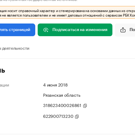
ия носит справочный характер и сгенерирована на основании данных из откр
 не является пользователем и не имеет деловых отношений с сервисом РБК Ко
Подписаться на изменения
По
лять страницей
 деятельности
ль
ации
4 июня 2018
Рязанская область
318623400026861
622900713230