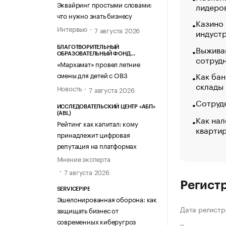
Эквайринг простыми словами:
лидеро
что нужно знать бизнесу
Казино
Интервью
7 августа 2026
индуст
Выжива
БЛАГОТВОРИТЕЛЬНЫЙ
ОБРАЗОВАТЕЛЬНЫЙ ФОНД
сотруд
«МАРХАМАТ»
«Мархамат» провел летние
Как бан
смены для детей с ОВЗ
склады
Новость
7 августа 2026
Сотрудн
ИССЛЕДОВАТЕЛЬСКИЙ ЦЕНТР «АБП»
(ABL)
Как нал
Рейтинг как капитал: кому
кварти
принадлежит цифровая
репутация на платформах
Мнение эксперта
7 августа 2026
Регист
SERVICEPIPE
Эшелонированная оборона: как
Дата регистр
защищать бизнес от
современных киберугроз