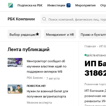
Подписка на РБК
Инвестиции
Мероприятия
Отр
Спорт
Школа управления РБК
РБК Образование
РБ
РБК Компании
Город
Стиль
Крипто
РБК Бизнес-среда
Дискусси
Выбор редакции
Менеджмент и HR
Право и бухгал
Спецпроекты СПб
Конференции СПб
Спецпроекты
Главная
ИП Б
Технологии и медиа
Финансы
Рынок наличной валют
Лента публикаций
ДЕЙСТВУЕТ
ОБНО
Минпромторг сообщил об
ИП Б
изучении властями идей по
поддержке селлеров WB
3186
РБК Бизнес
7 августа
Розничная торг
ПОВЕСТОК.НЕТ
ИП Балашов Д
Нужен ли военный билет для
розничная не
получения загранпаспорта
реквизиты И
Мнение эксперта
Данные получен