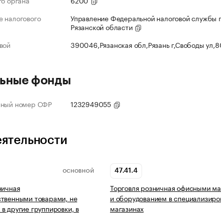
го органа
6200
 налогового
Управление Федеральной налоговой службы 
Рязанской области
вой
390046,Рязанская обл,Рязань г,Свободы ул,
ьные фонды
нный номер СФР
1232949055
еятельности
47.41.4
ОСНОВНОЙ
ничная
Торговля розничная офисными м
твенными товарами, не
и оборудованием в специализиро
в другие группировки, в
магазинах