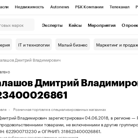
асли
Недвижимость
Autonews
РБК Компании
Телеканал
Р
К Курсы
РБК Life
Тренды
Визионеры
Национальные проекты
Эксперты
Кейсы
Мероприятия
О прое
онный клуб
Исследования
Кредитные рейтинги
Франшизы
Г
терия
IT и технологии
Малый бизнес
Маркетинг и прода
Проверка контрагентов
Политика
Экономика
Бизнес
алашов Дмитрий Владимирович
ы
ВЛЕНО
алашов Дмитрий Владимиро
23400026861
овля
Розничная торговля в специализированных магазинах
митрий Владимирович зарегистрирован 04.06.2018, в регионе — Ря
продовольственными товарами, не включенными в другие группиро
НН: 622900713230 и ОГРНИП: 318623400026861.
ы из публичных государственных источников.