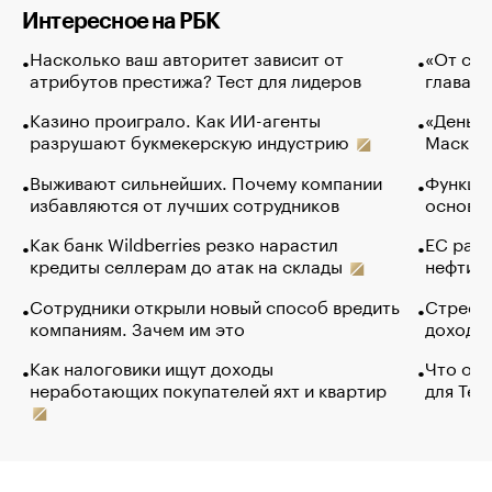
Интересное на РБК
Насколько ваш авторитет зависит от
«От спо
атрибутов престижа? Тест для лидеров
глава к
Казино проиграло. Как ИИ-агенты
«Деньги
разрушают букмекерскую индустрию
Маск в 
Выживают сильнейших. Почему компании
Функции
избавляются от лучших сотрудников
основ э
Как банк Wildberries резко нарастил
ЕС раз
кредиты селлерам до атак на склады
нефти —
Сотрудники открыли новый способ вредить
Стресс 
компаниям. Зачем им это
доходов
Как налоговики ищут доходы
Что обв
неработающих покупателей яхт и квартир
для Tel