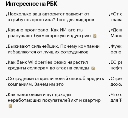
Интересное на РБК
Насколько ваш авторитет зависит от
«От спо
атрибутов престижа? Тест для лидеров
глава к
Казино проиграло. Как ИИ-агенты
«Деньги
разрушают букмекерскую индустрию
Маск в 
Выживают сильнейших. Почему компании
Функции
избавляются от лучших сотрудников
основ э
Как банк Wildberries резко нарастил
ЕС раз
кредиты селлерам до атак на склады
нефти —
Сотрудники открыли новый способ вредить
Стресс 
компаниям. Зачем им это
доходов
Как налоговики ищут доходы
Что обв
неработающих покупателей яхт и квартир
для Tel