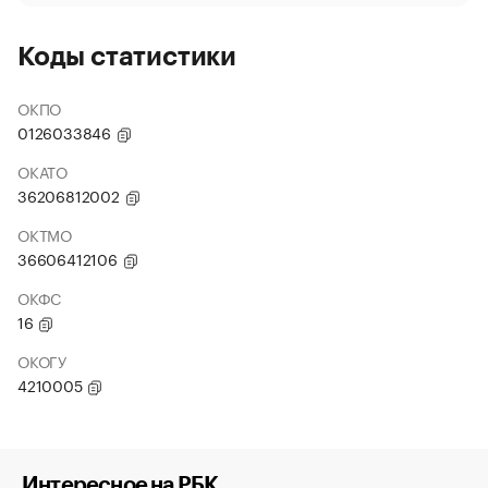
Коды статистики
ОКПО
0126033846
ОКАТО
36206812002
ОКТМО
36606412106
ОКФС
16
ОКОГУ
4210005
Интересное на РБК