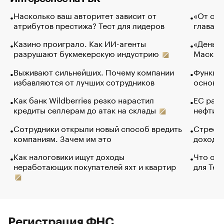
Насколько ваш авторитет зависит от
«От спо
атрибутов престижа? Тест для лидеров
глава к
Казино проиграло. Как ИИ-агенты
«Деньги
разрушают букмекерскую индустрию
Маск в 
Выживают сильнейших. Почему компании
Функции
избавляются от лучших сотрудников
основ э
Как банк Wildberries резко нарастил
ЕС раз
кредиты селлерам до атак на склады
нефти —
Сотрудники открыли новый способ вредить
Стресс 
компаниям. Зачем им это
доходов
Как налоговики ищут доходы
Что обв
неработающих покупателей яхт и квартир
для Tel
Регистрация ФНС