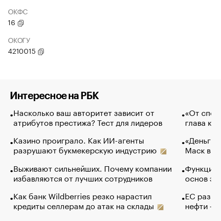
ОКФС
16
ОКОГУ
4210015
Интересное на РБК
Насколько ваш авторитет зависит от
«От спор
атрибутов престижа? Тест для лидеров
глава ко
Казино проиграло. Как ИИ-агенты
«Деньги б
разрушают букмекерскую индустрию
Маск в и
Выживают сильнейших. Почему компании
Функции 
избавляются от лучших сотрудников
основ эф
Как банк Wildberries резко нарастил
ЕС разре
кредиты селлерам до атак на склады
нефти — 