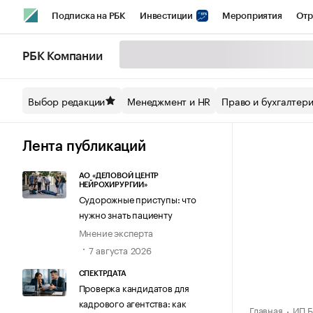
Подписка на РБК
Инвестиции
Мероприятия
Отр
Спорт
Школа управления РБК
РБК Образование
РБ
РБК Компании
Стиль
Крипто
РБК Бизнес-среда
Дискуссионный кл
Выбор редакции
Менеджмент и HR
Право и бухгалтер
Спецпроекты СПб
Конференции СПб
Спецпроекты
Технологии и медиа
Финансы
Рынок наличной валют
Лента публикаций
АО «ДЕЛОВОЙ ЦЕНТР
НЕЙРОХИРУРГИИ»
Судорожные приступы: что
нужно знать пациенту
Мнение эксперта
7 августа 2026
СПЕКТРДАТА
Проверка кандидатов для
кадрового агентства: как
Главная
ИП Б