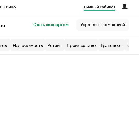
БК Вино
Личный кабинет
Город
Стать экспертом
Управлять компанией
кте
нсы
Недвижимость
Ретейл
Производство
Транспорт
Образ