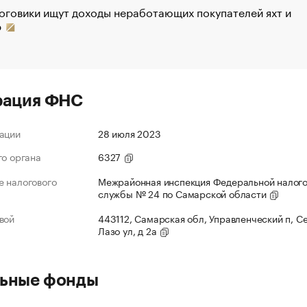
оговики ищут доходы неработающих покупателей яхт и
р
рация ФНС
ации
28 июля 2023
го органа
6327
 налогового
Межрайонная инспекция Федеральной налог
службы № 24 по Самарской области
вой
443112, Самарская обл, Управленческий п, С
Лазо ул, д 2а
ьные фонды