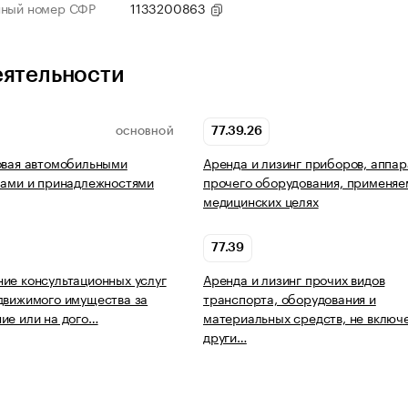
нный номер СФР
1133200863
еятельности
77.39.26
ОСНОВНОЙ
овая автомобильными
Аренда и лизинг приборов, аппар
лами и принадлежностями
прочего оборудования, применяе
медицинских целях
77.39
ие консультационных услуг
Аренда и лизинг прочих видов
движимого имущества за
транспорта, оборудования и
ие или на дого…
материальных средств, не включ
други…