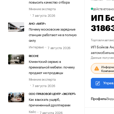
повысить качество отбора
Мнение эксперта
ДЕЙСТВУЕТ
ОБНО
7 августа 2026
ИП Б
АНО «АИПР»
3186
Почему московские зарядные
станции работают не в полную
Торговля автом
силу
ИП Бойков Ан
Интервью
7 августа 2026
автомобильны
Данные получен
RICCHE
Клиентский сервис в
Информац
премиальной мебели: почему
Компания
продают не продавцы
Мнение эксперта
Управ
7 августа 2026
ООО ПРАВОВОЙ ЦЕНТР «ЭКСПЕРТ»
Как взыскать ущерб,
Профиль
Виды
причиненный дропперами
Кейс
7 августа 2026