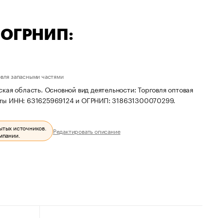
— ОГРНИП:
овля запасными частями
кая область. Основной вид деятельности: Торговля оптовая
иты ИНН: 631625969124 и ОГРНИП: 318631300070299.
ытых источников.
Редактировать описание
мпании.