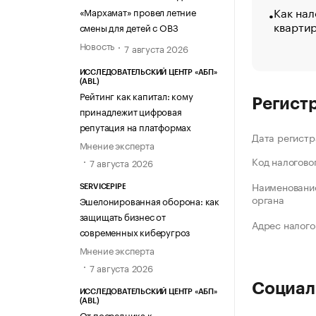
Как нал
«МАРХАМАТ»
«Мархамат» провел летние
кварти
смены для детей с ОВЗ
Новость
7 августа 2026
ИССЛЕДОВАТЕЛЬСКИЙ ЦЕНТР «АБП»
(ABL)
Рейтинг как капитал: кому
Регист
принадлежит цифровая
репутация на платформах
Дата регистр
Мнение эксперта
Код налогово
7 августа 2026
Наименование
SERVICEPIPE
органа
Эшелонированная оборона: как
защищать бизнес от
Адрес налого
современных киберугроз
Мнение эксперта
7 августа 2026
Социал
ИССЛЕДОВАТЕЛЬСКИЙ ЦЕНТР «АБП»
(ABL)
От посредника к