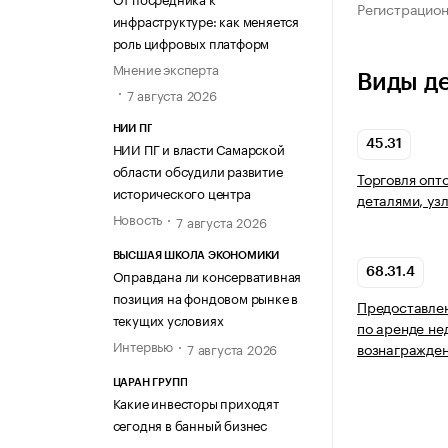
Регистрацио
инфраструктуре: как меняется
роль цифровых платформ
Мнение эксперта
Виды д
7 августа 2026
НИИ ПГ
45.31
НИИ ПГ и власти Самарской
области обсудили развитие
Торговля опт
исторического центра
деталями, уз
Новость
7 августа 2026
ВЫСШАЯ ШКОЛА ЭКОНОМИКИ
Оправдана ли консервативная
68.31.4
позиция на фондовом рынке в
Предоставлен
текущих условиях
по аренде не
Интервью
вознагражден
7 августа 2026
ЦАРАН ГРУПП
Какие инвесторы приходят
сегодня в банный бизнес