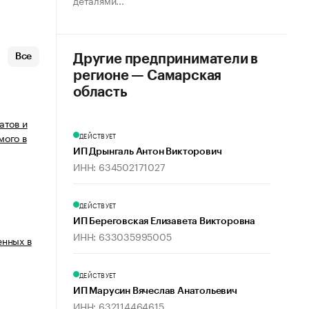
деталями...
Все
Другие предприниматели в
регионе — Самарская
область
атов и
мого в
ДЕЙСТВУЕТ
ИП Дрынгаль Антон Викторович
ИНН: 634502171027
ДЕЙСТВУЕТ
ИП Береговская Елизавета Викторовна
ИНН: 633035995005
енных в
ДЕЙСТВУЕТ
ИП Марусин Вячеслав Анатольевич
ИНН: 632114464615