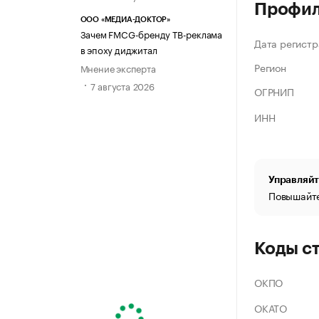
Профи
ООО «МЕДИА-ДОКТОР»
Зачем FMCG-бренду ТВ-реклама
Дата регистр
в эпоху диджитал
Регион
Мнение эксперта
7 августа 2026
ОГРНИП
ИНН
Управляйт
Повышайте
Коды с
ОКПО
ОКАТО