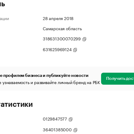
ль
ации
28 апреля 2018
Самарская область
318631300070299
631625969124
е профилем бизнеса и публикуйте новости
Получить дос
 узнаваемость и развивайте личный бренд на РБК
татистики
0129847577
36401385000