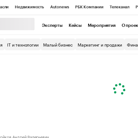
асли
Недвижимость
Autonews
РБК Компании
Телеканал
Р
К Курсы
РБК Life
Тренды
Визионеры
Национальные проекты
Эксперты
Кейсы
Мероприятия
О прое
уб
Исследования
Кредитные рейтинги
Франшизы
Газета
ия
IT и технологии
Малый бизнес
Маркетинг и продажи
Фина
Проверка контрагентов
Политика
Экономика
Бизнес
ы
ойков Андрей Валерьевич