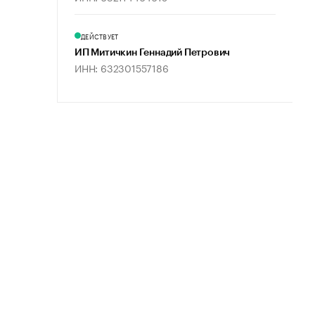
ДЕЙСТВУЕТ
ИП Митичкин Геннадий Петрович
ИНН: 632301557186