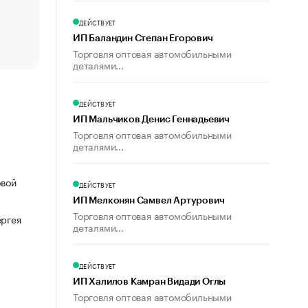
счастья
Что обвинения против Павла Дурова значат для Tele
ДЕЙСТВУЕТ
пользователей
ИП Баландин Степан Егорович
Торговля оптовая автомобильными
деталями...
ДЕЙСТВУЕТ
ИП Мальчиков Денис Геннадьевич
Торговля оптовая автомобильными
деталями...
овой
ДЕЙСТВУЕТ
ИП Мелконян Самвел Артурович
Торговля оптовая автомобильными
ергея
деталями...
ДЕЙСТВУЕТ
ИП Халилов Камран Видади Оглы
Торговля оптовая автомобильными