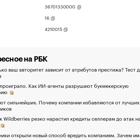
36701330000
16
4210015
есное на РБК
ко ваш авторитет зависит от атрибутов престижа? Тест д
в
 проиграло. Как ИИ-агенты разрушают букмекерскую
рию
ют сильнейших. Почему компании избавляются от лучших
ников
к Wildberries резко нарастил кредиты селлерам до атак н
ики открыли новый способ вредить компаниям. Зачем им