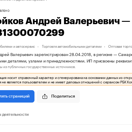
ВЛЕНО
ойков Андрей Валерьевич 
31300070299
обилями и автосервис
Торговля автомобильными деталями
Оптовая торг
дрей Валерьевич зарегистрирован 28.04.2018, в регионе — Самарс
ми деталями, узлами и принадлежностями. ИП присвоены реквиз
ы из публичных государственных источников.
ия носит справочный характер и сгенерирована на основании данных из откр
 не является пользователем и не имеет деловых отношений с сервисом РБК Ко
Поделиться
лять страницей
 деятельности